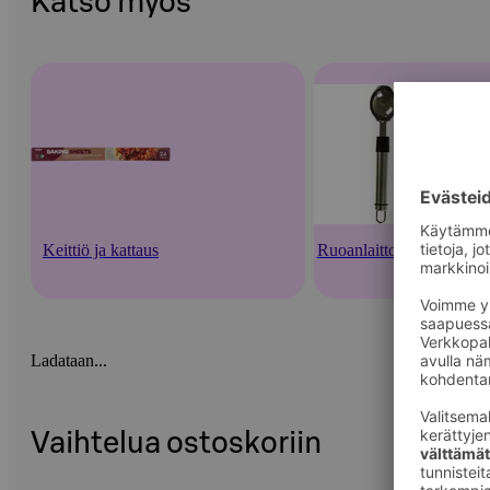
Katso myös
Keittiö ja kattaus
Ruoanlaittovälineet
Ladataan...
Vaihtelua ostoskoriin