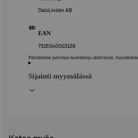
DaloLindén AB
EAN
7315340013126
Päivitämme palvelun tuotetietoja aktiivisesti. Suositte
Sijainti myymälässä