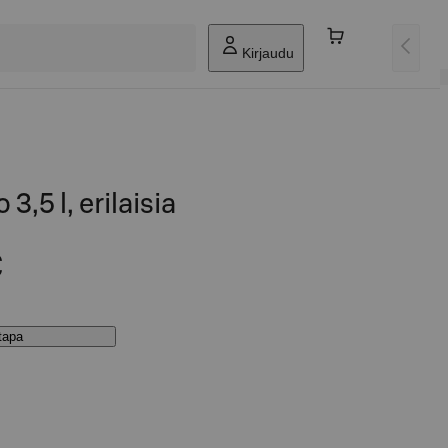
Kirjaudu
3,5 l, erilaisia
€
stapa