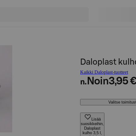
Daloplast kulho 
Kaikki Daloplast-tuotteet
Noin
3,95 
n.
Valitse toimitu
Lisää
suosikkeihin,
Daloplast
kulho 3,5 l,