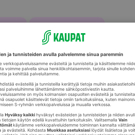
Ruoanlaittokulhot