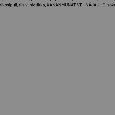
valkosipuli, riisiviinietikka, KANANMUNAT, VEHNÄJAUHO, soke