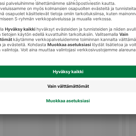
Valmiit ateriat ja aterian osat