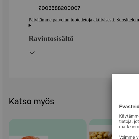
2006588200007
Päivitämme palvelun tuotetietoja aktiivisesti. Suositte
Ravintosisältö
Katso myös