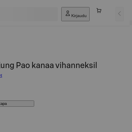
Kirjaudu
Kung Pao kanaa vihanneksil
et
stapa