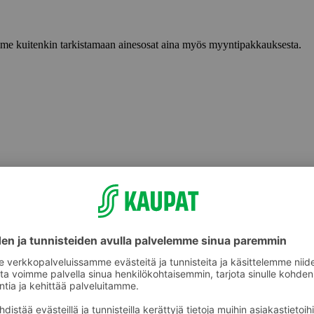
lemme kuitenkin tarkistamaan ainesosat aina myös myyntipakkauksesta.