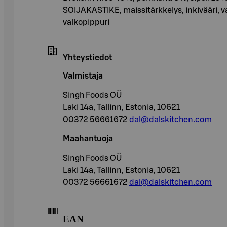
SOIJAKASTIKE, maissitärkkelys, inkivääri, 
valkopippuri
Yhteystiedot
Valmistaja
Singh Foods OÜ
Laki 14a, Tallinn, Estonia, 10621
00372 56661672
dal@dalskitchen.com
Maahantuoja
Singh Foods OÜ
Laki 14a, Tallinn, Estonia, 10621
00372 56661672
dal@dalskitchen.com
EAN