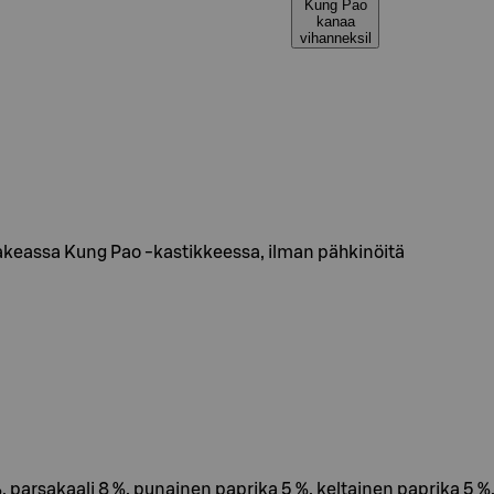
Kung Pao
kanaa
vihanneksil
makeassa Kung Pao -kastikkeessa, ilman pähkinöitä
 %, parsakaali 8 %, punainen paprika 5 %, keltainen paprika 5 %,