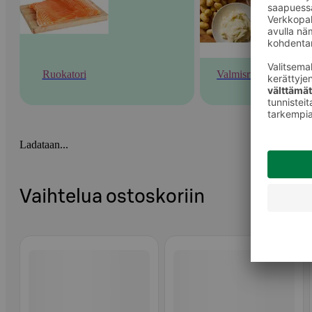
Ruokatori
Valmisruoka
Ladataan...
Vaihtelua ostoskoriin
Ohita listaus