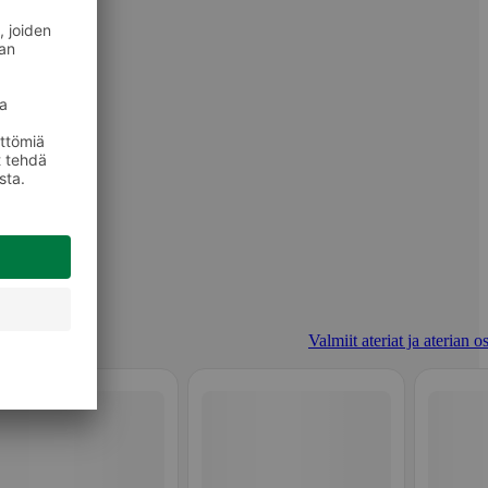
Valmiit ateriat ja aterian o