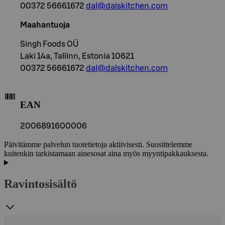
00372 56661672
dal@dalskitchen.com
Maahantuoja
Singh Foods OÜ
Laki 14a, Tallinn, Estonia 10621
00372 56661672
dal@dalskitchen.com
EAN
2006891600006
Päivitämme palvelun tuotetietoja aktiivisesti. Suosittelemme
kuitenkin tarkistamaan ainesosat aina myös myyntipakkauksesta.
Ravintosisältö