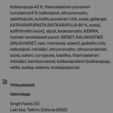
Katkarapuja 40 %, thaimaalainen punainen
currytahna 9 % (valkosipuli, sitruunaruoho,
salottisipulit, kuivattu punainen chili, suola, galangal,
KATKARAPUPASTA (KATKARAPUJA 80 %, suola),
kaffirlimetin kuori), sipuli, kookosmaito, KERMA,
tuoreet ranskalaiset pavut, SIENET, KALAKASTIKE
(ANJOVIKSET, vesi, merisuola, sokeri), jauhettu chili,
valkosipuli, inkivääri, sitruunaruoho, sitruunanlehdet,
suola, sokeri, curryjauhe, basilika, thaimaalainen
inkivääri, bambunversot, katkarapuliemi (katkarapuja,
vettä, suolaa, sokeria, mustapippuria)
Yhteystiedot
Valmistaja
Singh Foods OÜ
Laki 14a, Tallinn, Estonia 10621