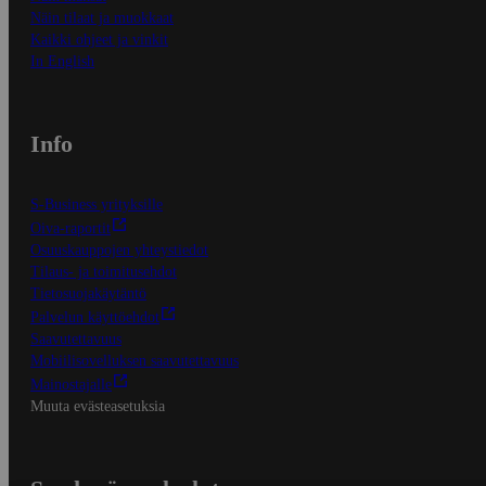
Näin tilaat ja muokkaat
Kaikki ohjeet ja vinkit
In English
Info
S-Business yrityksille
Oiva-raportit
Osuuskauppojen yhteystiedot
Tilaus- ja toimitusehdot
Tietosuojakäytäntö
Palvelun käyttöehdot
Saavutettavuus
Mobiilisovelluksen saavutettavuus
Mainostajalle
Muuta evästeasetuksia