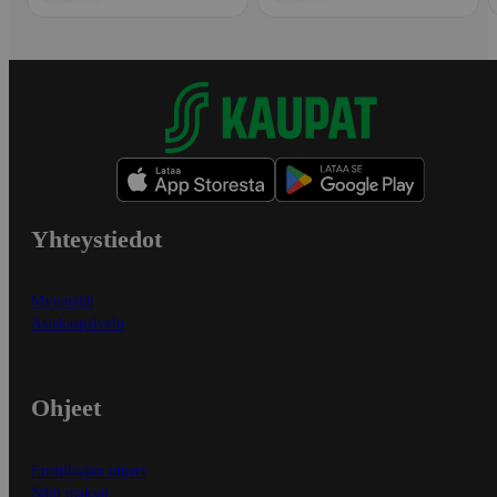
Yhteystiedot
Myymälät
Asiakaspalvelu
Ohjeet
Ensitilaajan ohjeet
Näin maksat