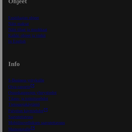
Ohjeet
Ensitilaajan ohjeet
Näin maksat
Näin tilaat ja muokkaat
Kaikki ohjeet ja vinkit
In English
Info
S-Business yrityksille
Oiva-raportit
Osuuskauppojen yhteystiedot
Tilaus- ja toimitusehdot
Tietosuojakäytäntö
Palvelun käyttöehdot
Saavutettavuus
Mobiilisovelluksen saavutettavuus
Mainostajalle