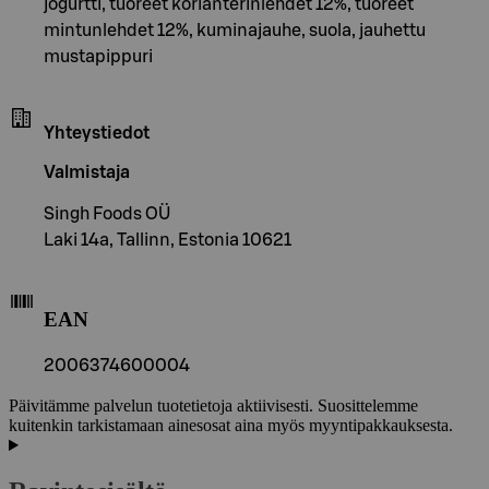
jogurtti, tuoreet korianterinlehdet 12%, tuoreet
mintunlehdet 12%, kuminajauhe, suola, jauhettu
mustapippuri
Yhteystiedot
Valmistaja
Singh Foods OÜ
Laki 14a, Tallinn, Estonia 10621
EAN
2006374600004
Päivitämme palvelun tuotetietoja aktiivisesti. Suosittelemme
kuitenkin tarkistamaan ainesosat aina myös myyntipakkauksesta.