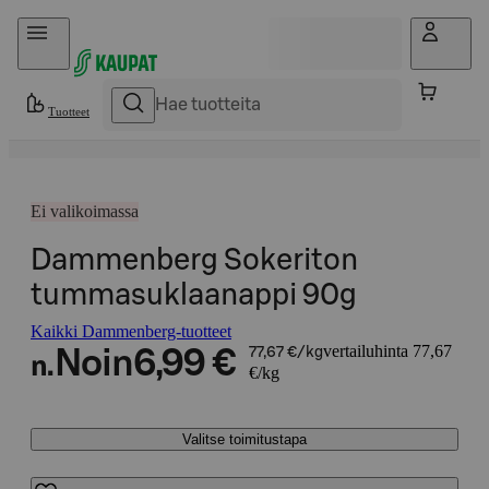
Hyppää sisältöön
Tuotteet
Ei valikoimassa
Dammenberg Sokeriton
tummasuklaanappi 90g
Kaikki Dammenberg-tuotteet
vertailuhinta 77,67
Noin
6,99 €
77,67 €/kg
n.
€/kg
Valitse toimitustapa