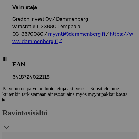
Valmistaja
Gredon Invest Oy / Dammenberg
varastotie 1, 33880 Lempäälä
03-3670080 /
myynti@dammenberg.fi
/
https://w
ww.dammenberg.fi
EAN
6418724022118
Päivitämme palvelun tuotetietoja aktiivisesti. Suosittelemme
kuitenkin tarkistamaan ainesosat aina myös myyntipakkauksesta.
Ravintosisältö