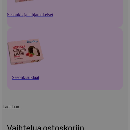
Sesonki- ja lahjamakeiset
Sesonkisuklaat
Ladataan...
Vaihtelua ostoskoriin