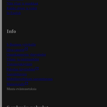
Näin tilaat ja muokkaat
Kaikki ohjeet ja vinkit
In English
Info
S-Business yrityksille
Oiva-raportit
Osuuskauppojen yhteystiedot
Tilaus- ja toimitusehdot
Tietosuojakäytäntö
Palvelun käyttöehdot
Saavutettavuus
Mobiilisovelluksen saavutettavuus
Mainostajalle
Muuta evästeasetuksia