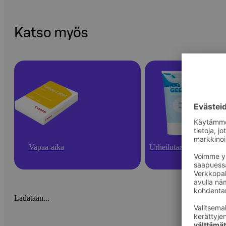
Katso myös
Vapaa-aika
Urheilutarvikkeet
Ladataan...