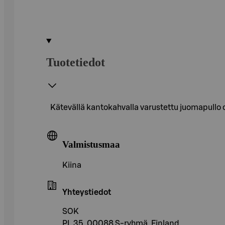
Tuotetiedot
Kätevällä kantokahvalla varustettu juomapullo o
Valmistusmaa
Kiina
Yhteystiedot
SOK
PL 35, 00088 S-ryhmä, Finland