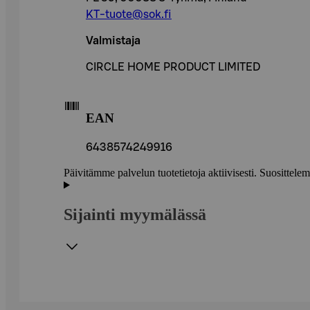
KT-tuote@sok.fi
Valmistaja
CIRCLE HOME PRODUCT LIMITED
EAN
6438574249916
Päivitämme palvelun tuotetietoja aktiivisesti. Suositte
Sijainti myymälässä