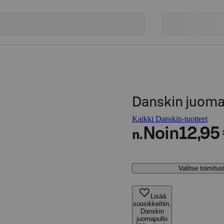
Danskin juomap
Kaikki Danskin-tuotteet
Noin
12,95
n.
Valitse toimitu
Lisää
suosikkeihin,
Danskin
juomapullo