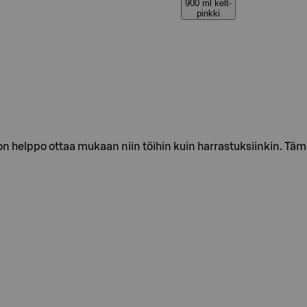
900 ml kelt-
pinkki
n helppo ottaa mukaan niin töihin kuin harrastuksiinkin. Täm