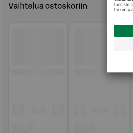
Vaihtelua ostoskoriin
Ohita listaus