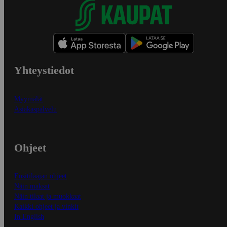
Yhteystiedot
Myymälät
Asiakaspalvelu
Ohjeet
Ensitilaajan ohjeet
Näin maksat
Näin tilaat ja muokkaat
Kaikki ohjeet ja vinkit
In English