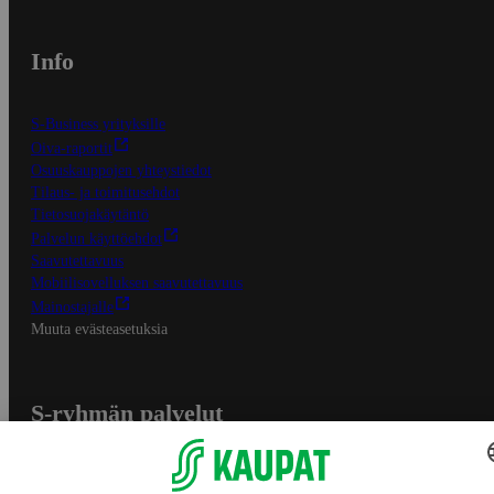
Info
S-Business yrityksille
Oiva-raportit
Osuuskauppojen yhteystiedot
Tilaus- ja toimitusehdot
Tietosuojakäytäntö
Palvelun käyttöehdot
Saavutettavuus
Mobiilisovelluksen saavutettavuus
Mainostajalle
Muuta evästeasetuksia
S-ryhmän palvelut
S-ryhmä