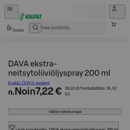
Hyppää sisältöön
Tuotteet
DAVA ekstra-
neitsytoliiviöljyspray 200 ml
Kaikki DAVA-tuotteet
vertailuhinta 36,10
Noin
7,22 €
36,10 €/l
n.
€/l
Valitse toimitustapa
Lisää suosikkeihin, DAVA ekstra-neitsytoliiviöljyspray 200 ml