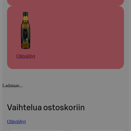
Oliiviöljyt
Ladataan...
Vaihtelua ostoskoriin
Oliiviöljyt
Ohita listaus