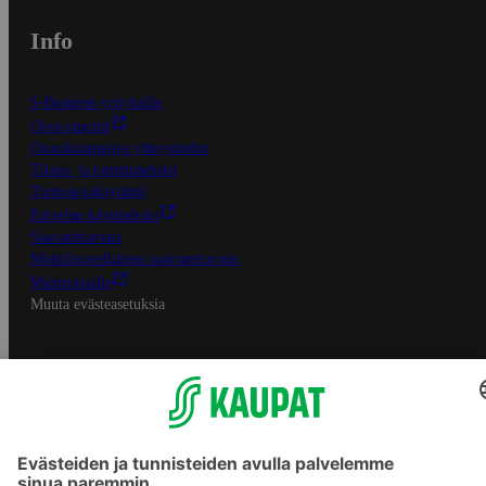
Info
S-Business yrityksille
Oiva-raportit
Osuuskauppojen yhteystiedot
Tilaus- ja toimitusehdot
Tietosuojakäytäntö
Palvelun käyttöehdot
Saavutettavuus
Mobiilisovelluksen saavutettavuus
Mainostajalle
Muuta evästeasetuksia
S-ryhmän palvelut
S-ryhmä
Asiakasomistajuus