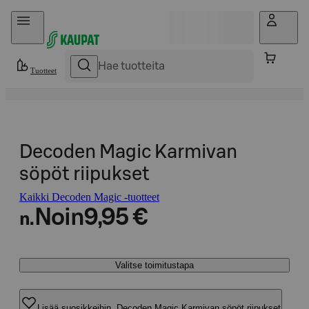
Hyppää sisältöön
Tuotteet
Decoden Magic Karmivan
söpöt riipukset
Kaikki Decoden Magic -tuotteet
Noin
9,95 €
n.
Valitse toimitustapa
Lisää suosikkeihin, Decoden Magic Karmivan söpöt riipukset