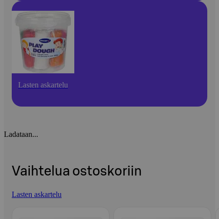
Lasten askartelu
Ladataan...
Vaihtelua ostoskoriin
Lasten askartelu
Ohita listaus