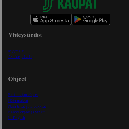
Yhteystiedot
Myymälät
Asiakaspalvelu
Ohjeet
Ensitilaajan ohjeet
Näin maksat
Näin tilaat ja muokkaat
Kaikki ohjeet ja vinkit
In English