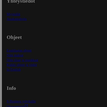
Yhteystiedot
Myymälät
Asiakaspalvelu
Ohjeet
Ensitilaajan ohjeet
Näin maksat
Näin tilaat ja muokkaat
Kaikki ohjeet ja vinkit
In English
Info
S-Business yrityksille
Oiva-raportit