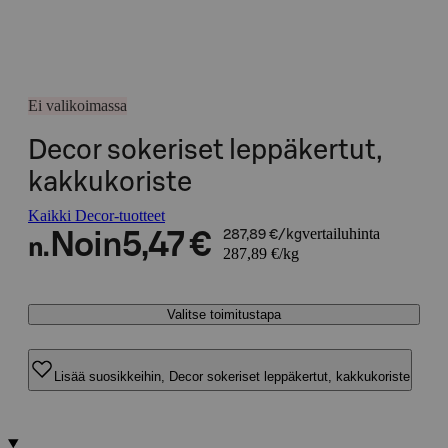
Ei valikoimassa
Decor sokeriset leppäkertut,
kakkukoriste
Kaikki Decor-tuotteet
vertailuhinta
Noin
5,47 €
287,89 €/kg
n.
287,89 €/kg
Valitse toimitustapa
Lisää suosikkeihin, Decor sokeriset leppäkertut, kakkukoriste