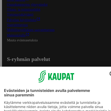
Osuuskauppojen yhteystiedot
Tilaus- ja toimitusehdot
Tietosuojakäytäntö
Palvelun käyttöehdot
Saavutettavuus
Mobiilisovelluksen saavutettavuus
Mainostajalle
Muuta evästeasetuksia
S-ryhmän palvelut
S-ryhmä
Asiakasomistajuus
Yhteishyvä Ruoka -sovellus
S-ostoslista -sovellus
Prisma.fi
Sokos.fi
S-Pankki