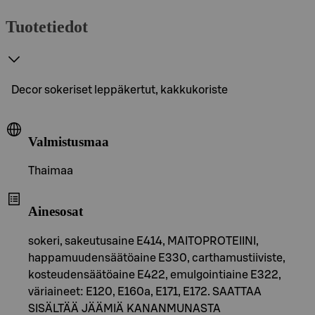
Tuotetiedot
Decor sokeriset leppäkertut, kakkukoriste
Valmistusmaa
Thaimaa
Ainesosat
sokeri, sakeutusaine E414, MAITOPROTEIINI,
happamuudensäätöaine E330, carthamustiiviste,
kosteudensäätöaine E422, emulgointiaine E322,
väriaineet: E120, E160a, E171, E172. SAATTAA
SISÄLTÄÄ JÄÄMIÄ KANANMUNASTA