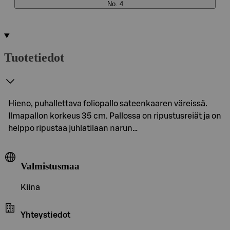
No. 4
Tuotetiedot
Hieno, puhallettava foliopallo sateenkaaren väreissä.
Ilmapallon korkeus 35 cm. Pallossa on ripustusreiät ja on
helppo ripustaa juhlatilaan narun…
Valmistusmaa
Kiina
Yhteystiedot