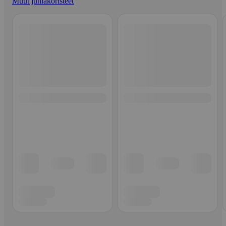
Muut juhlakoristeet
Ohita listaus