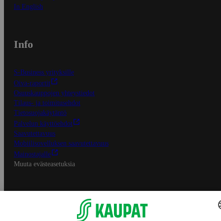
In English
Info
S-Business yrityksille
Oiva-raportit
Osuuskauppojen yhteystiedot
Tilaus- ja toimitusehdot
Tietosuojakäytäntö
Palvelun käyttöehdot
Saavutettavuus
Mobiilisovelluksen saavutettavuus
Mainostajalle
Muuta evästeasetuksia
S-ryhmän palvelut