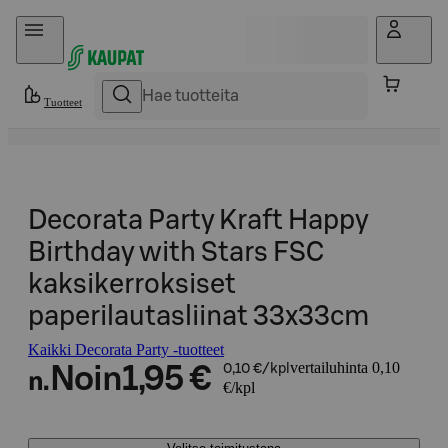
Hyppää sisältöön
Tuotteet
Decorata Party Kraft Happy
Birthday with Stars FSC
kaksikerroksiset
paperilautasliinat 33x33cm
Kaikki Decorata Party -tuotteet
vertailuhinta 0,10
Noin
1,95 €
0,10 €/kpl
n.
€/kpl