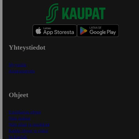
Yhteystiedot
Myymälät
Asiakaspalvelu
Ohjeet
Ensitilaajan ohjeet
Näin maksat
Näin tilaat ja muokkaat
Kaikki ohjeet ja vinkit
In English