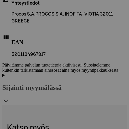
Yhteystiedot
Procos S.A.PROCOS S.A. INOFITA-VIOTIA 32011
GREECE
EAN
5201184967317
Päivitämme palvelun tuotetietoja aktiivisesti. Suosittelemme
kuitenkin tarkistamaan ainesosat aina myös myyntipakkauksesta.
Sijainti myymälässä
Katso myös