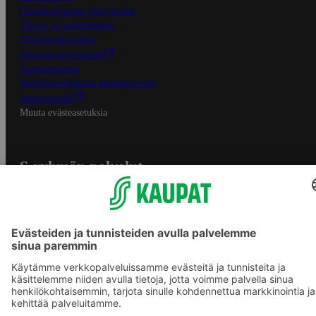
Osuuskauppojen yhteystiedot
Tilaus- ja toimitusehdot
Tietosuojakäytäntö
Palvelun käyttöehdot
Saavutettavuus
Mobiilisovelluksen saavutettavuus
Mainostajalle
Muuta evästeasetuksia
S-ryhmän palvelut
S-ryhmä
Asiakasomistajuus
Yhteishyvä Ruoka -sovellus
S-ostoslista -sovellus
Prisma.fi
Sokos.fi
S-Pankki
Yhteishyvä