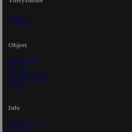
Yhteystiedot
Myymälät
Asiakaspalvelu
Ohjeet
Ensitilaajan ohjeet
Näin maksat
Näin tilaat ja muokkaat
Kaikki ohjeet ja vinkit
In English
Info
S-Business yrityksille
Oiva-raportit