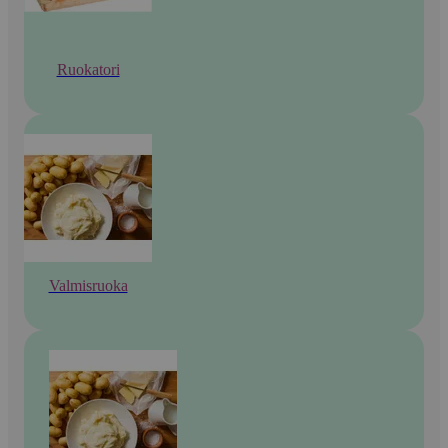
Ruokatori
Valmisruoka