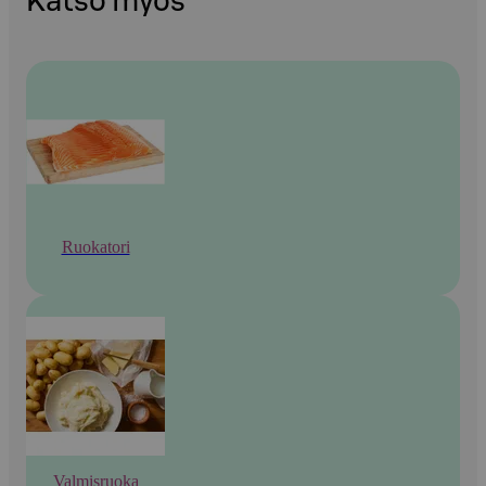
Katso myös
Ruokatori
Valmisruoka