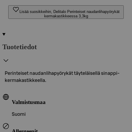
Lisää suosikkeihin, Delitalo Perinteiset naudanlihapyörykät
kermakastikkeessa 3,3kg
Tuotetiedot
Perinteiset naudanlihapyörykät täyteläisellä sinappi-
kermakastikkeella.
Valmistusmaa
Suomi
Allergeenit