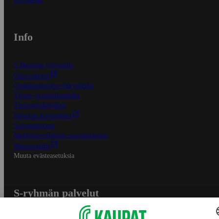
Info
S-Business yrityksille
Oiva-raportit
Osuuskauppojen yhteystiedot
Tilaus- ja toimitusehdot
Tietosuojakäytäntö
Palvelun käyttöehdot
Saavutettavuus
Mobiilisovelluksen saavutettavuus
Mainostajalle
Muuta evästeasetuksia
S-ryhmän palvelut