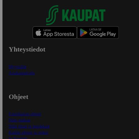
Yhteystiedot
Myymälät
Asiakaspalvelu
Ohjeet
Ensitilaajan ohjeet
Näin maksat
Näin tilaat ja muokkaat
Kaikki ohjeet ja vinkit
In English