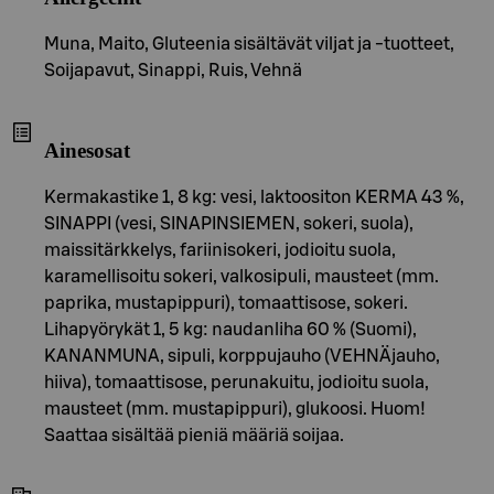
Muna, Maito, Gluteenia sisältävät viljat ja -tuotteet,
Soijapavut, Sinappi, Ruis, Vehnä
Ainesosat
Kermakastike 1, 8 kg: vesi, laktoositon KERMA 43 %,
SINAPPI (vesi, SINAPINSIEMEN, sokeri, suola),
maissitärkkelys, fariinisokeri, jodioitu suola,
karamellisoitu sokeri, valkosipuli, mausteet (mm.
paprika, mustapippuri), tomaattisose, sokeri.
Lihapyörykät 1, 5 kg: naudanliha 60 % (Suomi),
KANANMUNA, sipuli, korppujauho (VEHNÄjauho,
hiiva), tomaattisose, perunakuitu, jodioitu suola,
mausteet (mm. mustapippuri), glukoosi. Huom!
Saattaa sisältää pieniä määriä soijaa.