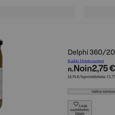
Delphi 360/200
Kaikki Delphi-tuotteet
Noin
2,75 €
n.
vertailuhinta 13,7
13,75 €/kg
Valitse toimitu
Lisää
suosikkeihin,
Delphi