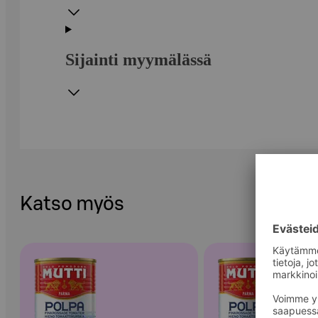
Sijainti myymälässä
Katso myös