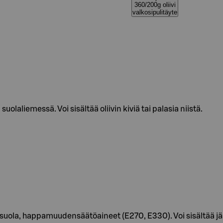
360/200g oliivi
valkosipulitäyte
 suolaliemessä. Voi sisältää oliivin kiviä tai palasia niistä.
 5%), suola, happamuudensäätöaineet (E270, E330). Voi sisältää 