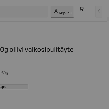
Kirjaudu
g oliivi valkosipulitäyte
5 €/kg
stapa