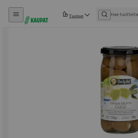
Hyppää sisältöön
Tuotteet