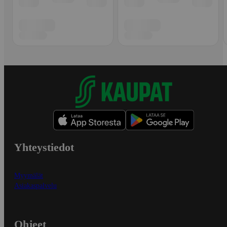
Yhteystiedot
Myymälät
Asiakaspalvelu
Ohjeet