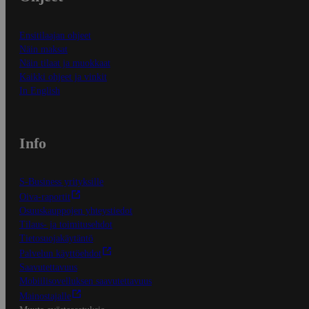
Ensitilaajan ohjeet
Näin maksat
Näin tilaat ja muokkaat
Kaikki ohjeet ja vinkit
In English
Info
S-Business yrityksille
Oiva-raportit
Osuuskauppojen yhteystiedot
Tilaus- ja toimitusehdot
Tietosuojakäytäntö
Palvelun käyttöehdot
Saavutettavuus
Mobiilisovelluksen saavutettavuus
Mainostajalle