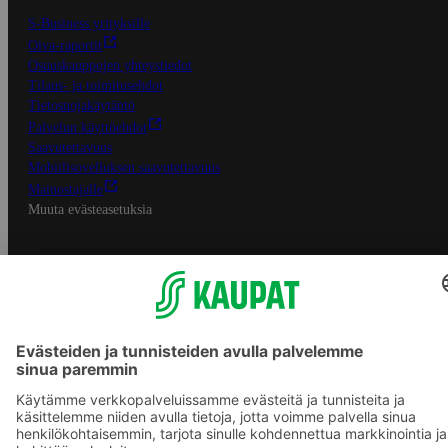
S-Business yrityksille
Oiva-raportit
Osuuskauppojen yhteystiedot
Tilaus- ja toimitusehdot
Tietosuojakäytäntö
Palvelun käyttöehdot
Saavutettavuus
Mobiilisovelluksen saavutettavuus
Mainostajalle
Muuta evästeasetuksia
S-ryhmän palvelut
S-ryhmä
Asiakasomistajuus
Yhteishyvä Ruoka -sovellus
S-ostoslista -sovellus
Prisma.fi