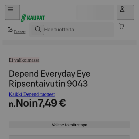
Hyppää sisältöön
Tuotteet
Ei valikoimassa
Depend Everyday Eye
Ripsentaivutin 9043
Kaikki Depend-tuotteet
Noin
7,49 €
n.
Valitse toimitustapa