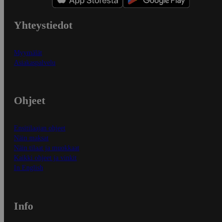
Yhteystiedot
Myymälät
Asiakaspalvelu
Ohjeet
Ensitilaajan ohjeet
Näin maksat
Näin tilaat ja muokkaat
Kaikki ohjeet ja vinkit
In English
Info