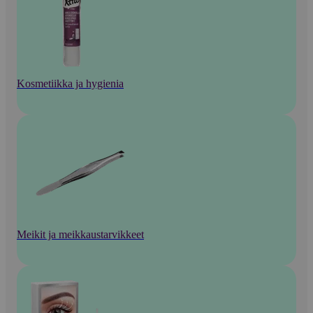
Kosmetiikka ja hygienia
Meikit ja meikkaustarvikkeet