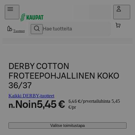
Hyppää sisältöön
Tuotteet
DERBY COTTON
FROTEEPOHJALLINEN KOKO
36/37
Kaikki DERBY-tuotteet
vertailuhinta 5,45
Noin
5,45 €
5,45 €/pr
n.
€/pr
Valitse toimitustapa