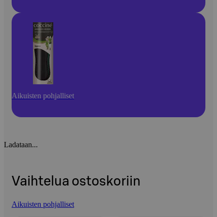
Aikuisten pohjalliset
Ladataan...
Vaihtelua ostoskoriin
Aikuisten pohjalliset
Ohita listaus