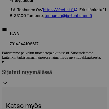
Yhteystiedot
J.A. Tenhunen Oy/
https://feetlet.fi
, Erkkilänkatu 11
B, 33100 Tampere,
tenhunen@ja-tenhunen.fi
EAN
7314244108617
Päivitämme palvelun tuotetietoja aktiivisesti. Suosittelemme
kuitenkin tarkistamaan ainesosat aina myös myyntipakkauksesta.
Sijainti myymälässä
Katso myös