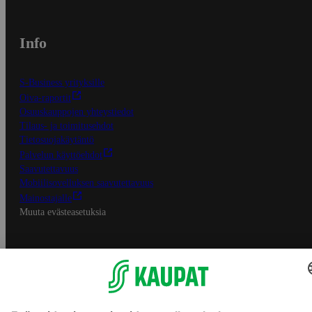
Info
S-Business yrityksille
Oiva-raportit
Osuuskauppojen yhteystiedot
Tilaus- ja toimitusehdot
Tietosuojakäytäntö
Palvelun käyttöehdot
Saavutettavuus
Mobiilisovelluksen saavutettavuus
Mainostajalle
Muuta evästeasetuksia
S-ryhmän palvelut
S-ryhmä