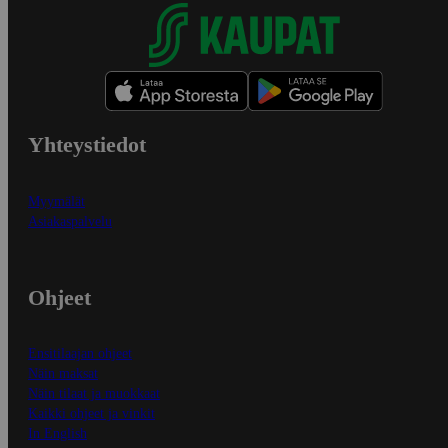
Yhteystiedot
Myymälät
Asiakaspalvelu
Ohjeet
Ensitilaajan ohjeet
Näin maksat
Näin tilaat ja muokkaat
Kaikki ohjeet ja vinkit
In English