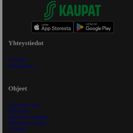
Yhteystiedot
Myymälät
Asiakaspalvelu
Ohjeet
Ensitilaajan ohjeet
Näin maksat
Näin tilaat ja muokkaat
Kaikki ohjeet ja vinkit
In English