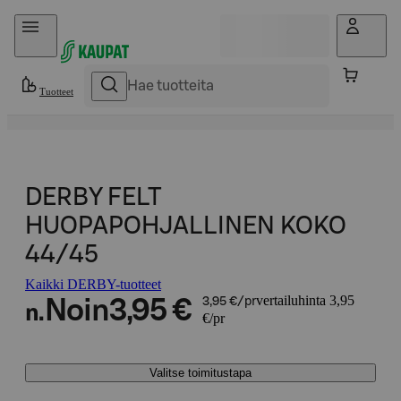
Hyppää sisältöön
Tuotteet
DERBY FELT
HUOPAPOHJALLINEN KOKO
44/45
Kaikki DERBY-tuotteet
vertailuhinta 3,95
Noin
3,95 €
3,95 €/pr
n.
€/pr
Valitse toimitustapa