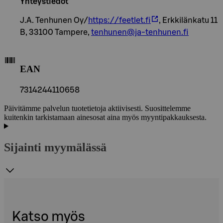
Yhteystiedot
J.A. Tenhunen Oy/
https://feetlet.fi
, Erkkilänkatu 11
B, 33100 Tampere,
tenhunen@ja-tenhunen.fi
EAN
7314244110658
Päivitämme palvelun tuotetietoja aktiivisesti. Suosittelemme
kuitenkin tarkistamaan ainesosat aina myös myyntipakkauksesta.
Sijainti myymälässä
Katso myös