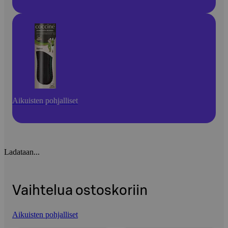
Aikuisten pohjalliset
Ladataan...
Vaihtelua ostoskoriin
Aikuisten pohjalliset
Ohita listaus