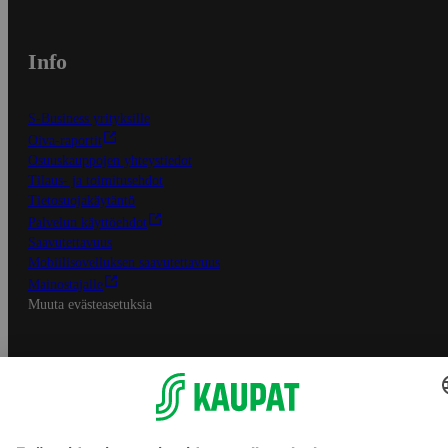
Info
S-Business yrityksille
Oiva-raportit
Osuuskauppojen yhteystiedot
Tilaus- ja toimitusehdot
Tietosuojakäytäntö
Palvelun käyttöehdot
Saavutettavuus
Mobiilisovelluksen saavutettavuus
Mainostajalle
Muuta evästeasetuksia
S-ryhmän palvelut
S-ryhmä