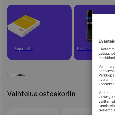
Vapaa-aika
Kenkätarvikkeet
Ladataan...
Vaihtelua ostoskoriin
Ohita listaus