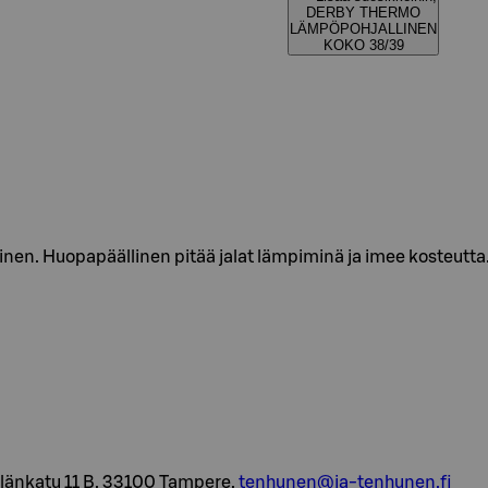
DERBY THERMO
LÄMPÖPOHJALLINEN
KOKO 38/39
inen. Huopapäällinen pitää jalat lämpiminä ja imee kosteutta.
kilänkatu 11 B, 33100 Tampere,
tenhunen@ja-tenhunen.fi