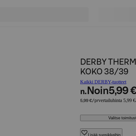
DERBY THER
KOKO 38/39
Kaikki DERBY-tuotteet
Noin
5,99 
n.
vertailuhinta 5,99 €
5,99 €/pr
Valitse toimitu
Lisää suosikkeihin,