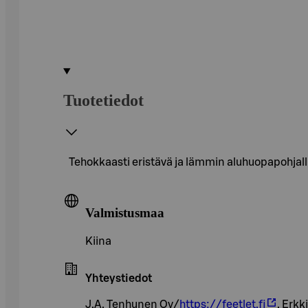
Tuotetiedot
Tehokkaasti eristävä ja lämmin aluhuopapohjall
Valmistusmaa
Kiina
Yhteystiedot
J.A. Tenhunen Oy/
https://feetlet.fi
, Erk