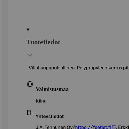
Tuotetiedot
Villahuopapohjallinen. Polypropyleenikerros pit
Valmistusmaa
Kiina
Yhteystiedot
J.A. Tenhunen Oy/
https://feetlet.fi
, Erk