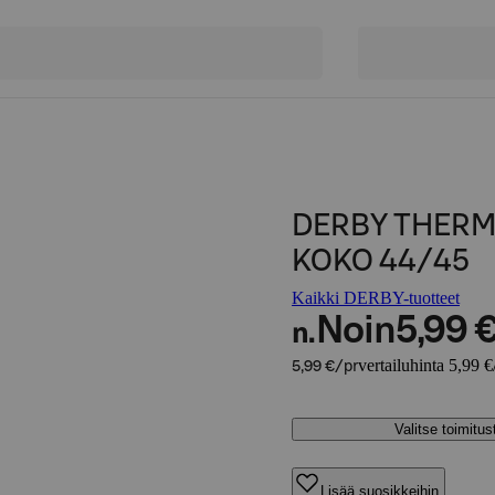
DERBY THER
KOKO 44/45
Kaikki DERBY-tuotteet
Noin
5,99 
n.
vertailuhinta 5,99 €
5,99 €/pr
Valitse toimitu
Lisää suosikkeihin,