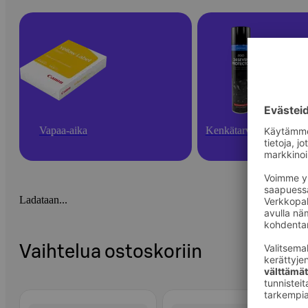
Vapaa-aika
Kenkätarvikkeet
Ladataan...
Vaihtelua ostoskoriin
Ohita listaus