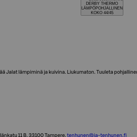
DERBY THERMO
LÄMPÖPOHJALLINEN
KOKO 44/45
ää Jalat lämpiminä ja kuivina. Liukumaton. Tuuleta pohjallin
kilänkatu 11 B, 33100 Tampere,
tenhunen@ja-tenhunen.fi