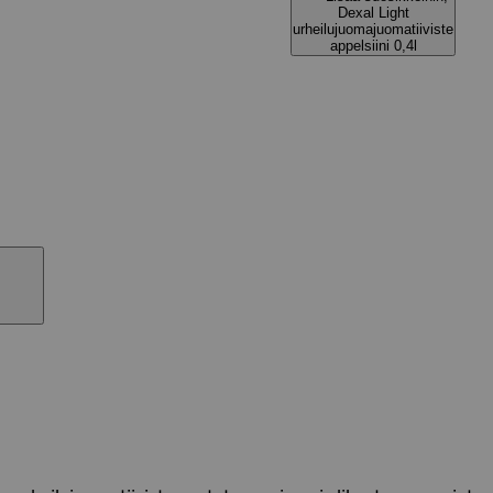
Dexal Light
urheilujuomajuomatiiviste
appelsiini 0,4l