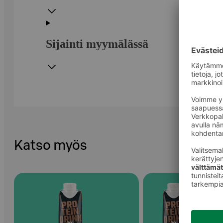
Sijainti myymälässä
Katso myös