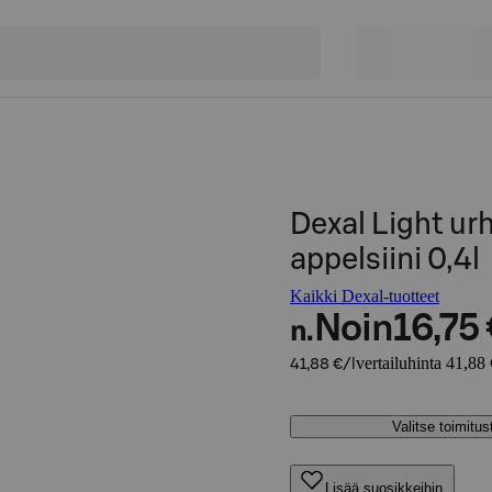
Dexal Light ur
appelsiini 0,4l
Kaikki Dexal-tuotteet
Noin
16,75
n.
vertailuhinta 41,88 
41,88 €/l
Valitse toimitu
Lisää suosikkeihin,