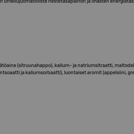
 urheilujuomatiiviste nestetasapainon ja lihasten energiatas
töaine (sitruunahappo), kalium- ja natriumsitraatti, maltode
tsoaatti ja kaliumsorbaatti), luontaiset aromit (appelsiini, gr