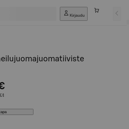
Kirjaudu
heilujuomajuomatiiviste
 €
€/l
stapa