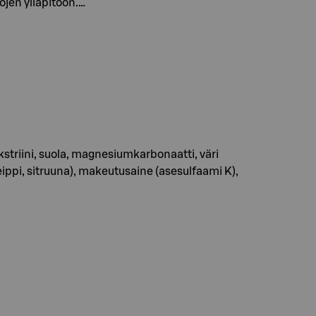
ojen ylläpitoon.…
kstriini, suola, magnesiumkarbonaatti, väri
eippi, sitruuna), makeutusaine (asesulfaami K),