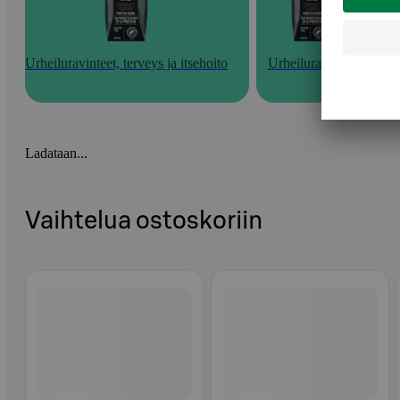
Urheiluravinteet, terveys ja itsehoito
Urheiluravinteet
Ladataan...
Vaihtelua ostoskoriin
Ohita listaus