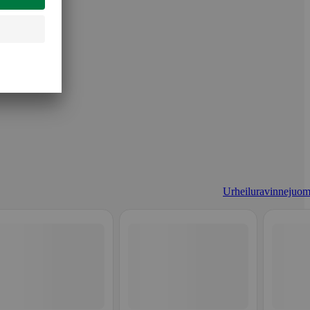
Urheiluravinnejuom