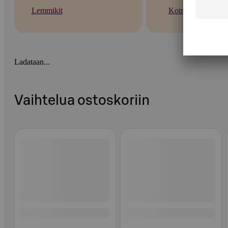
Lemmikit
Koirat
Ladataan...
Vaihtelua ostoskoriin
Ohita listaus