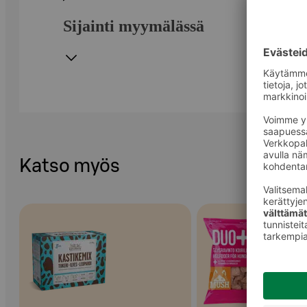
Sijainti myymälässä
Katso myös