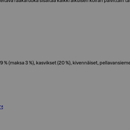
teltava raakaruoka sisältää kaikki aikuisen koiran päivittäin
79 % (maksa 3 %), kasvikset (20 %), kivennäiset, pellavansieme