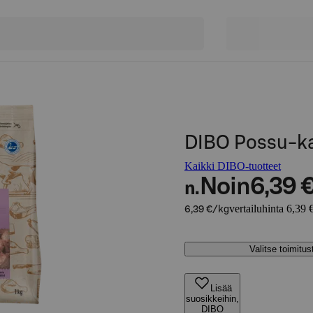
DIBO Possu-kas
Kaikki DIBO-tuotteet
Noin
6,39 
n.
vertailuhinta 6,39 
6,39 €/kg
Valitse toimitu
Lisää
suosikkeihin,
DIBO