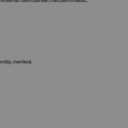
 tarvitsemat ravintoaineet maittavimmassa…
nöljy, merilevä.