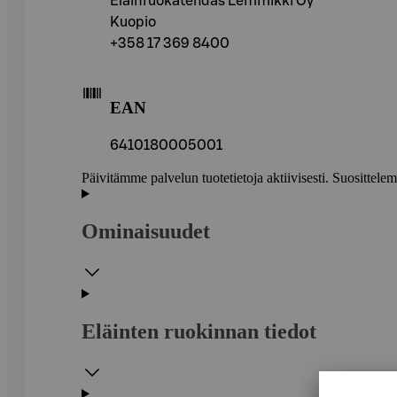
Eläinruokatehdas Lemmikki Oy
Kuopio
+358 17 369 8400
EAN
6410180005001
Päivitämme palvelun tuotetietoja aktiivisesti. Suositte
Ominaisuudet
Eläinten ruokinnan tiedot