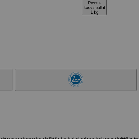
Possu-
kasvispullat
1 kg