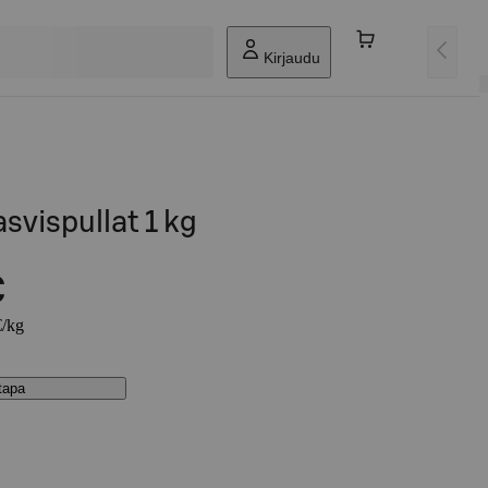
Kirjaudu
vispullat 1 kg
€
€/kg
stapa