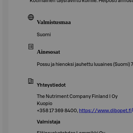
Kotimainen täysravinto koirille. Helposti annos
Valmistusmaa
Suomi
Ainesosat
Possu ja hienoksi jauhettu luuaines (Suomi) 
Yhteystiedot
The Nutriment Company Finland I Oy
Kuopio
+358 17 369 8400,
https://www.dibopet.fi
Valmistaja