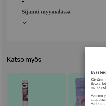
Sijainti myymälässä
Katso myös