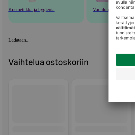
Kosmetiikka ja hygienia
Vartalonhoito
Ladataan...
Vaihtelua ostoskoriin
Ohita listaus