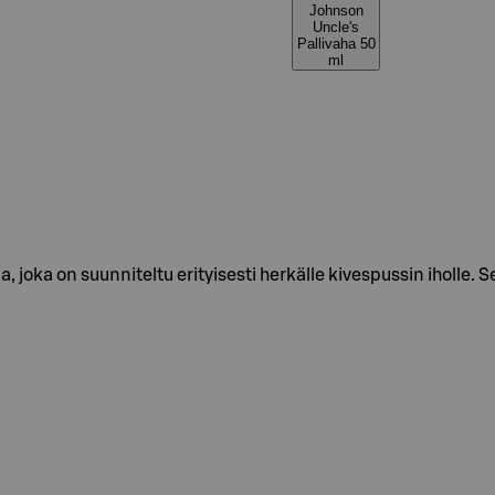
Johnson
Uncle's
Pallivaha 50
ml
a, joka on suunniteltu erityisesti herkälle kivespussin iholle. S