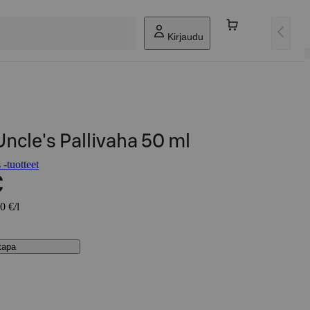
Kirjaudu
ncle's Pallivaha 50 ml
-tuotteet
€
0 €/l
stapa