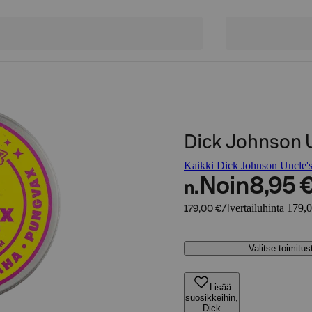
Dick Johnson U
Kaikki Dick Johnson Uncle's 
Noin
8,95 
n.
vertailuhinta 179,0
179,00 €/l
Valitse toimitu
Lisää
suosikkeihin,
Dick