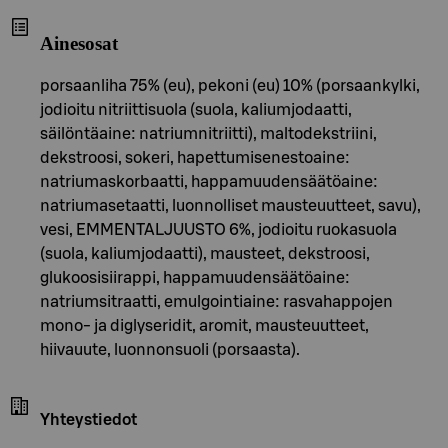
Ainesosat
porsaanliha 75% (eu), pekoni (eu) 10% (porsaankylki,
jodioitu nitriittisuola (suola, kaliumjodaatti,
säilöntäaine: natriumnitriitti), maltodekstriini,
dekstroosi, sokeri, hapettumisenestoaine:
natriumaskorbaatti, happamuudensäätöaine:
natriumasetaatti, luonnolliset mausteuutteet, savu),
vesi, EMMENTALJUUSTO 6%, jodioitu ruokasuola
(suola, kaliumjodaatti), mausteet, dekstroosi,
glukoosisiirappi, happamuudensäätöaine:
natriumsitraatti, emulgointiaine: rasvahappojen
mono- ja diglyseridit, aromit, mausteuutteet,
hiivauute, luonnonsuoli (porsaasta).
Yhteystiedot