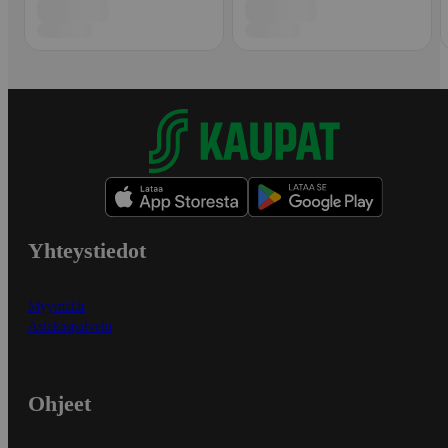
Yhteystiedot
Myymälät
Asiakaspalvelu
Ohjeet