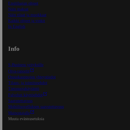
Ensitilaajan ohjeet
Näin maksat
Näin tilaat ja muokkaat
Kaikki ohjeet ja vinkit
In English
Info
S-Business yrityksille
Oiva-raportit
Osuuskauppojen yhteystiedot
Tilaus- ja toimitusehdot
Tietosuojakäytäntö
Palvelun käyttöehdot
Saavutettavuus
Mobiilisovelluksen saavutettavuus
Mainostajalle
Muuta evästeasetuksia