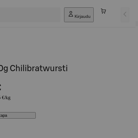
Kirjaudu
0g Chilibratwursti
€
5 €/kg
stapa