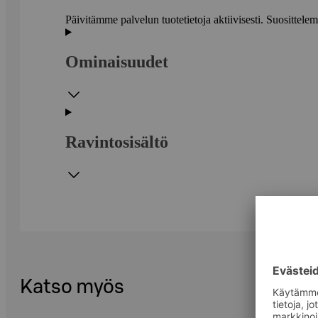
Päivitämme palvelun tuotetietoja aktiivisesti. Suositte
Ominaisuudet
Ravintosisältö
Katso myös