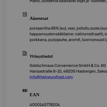
Maito, Gluteenia sisältävät viljat ja -tuotteet
Ainesosat
porsaanliha 85% (eu), vesi, jodioitu suola (s
happamuudensäätöaine: natriumsitraatti, stab
porkkana, purjojauhe, aromit, luonnonsuoli (
Yhteystiedot
Goldschmaus Convenience GmbH & Co. KG
Hansastraße 8-10, 49205 Hasbergen, Saks
info@heineurofood.com
EAN
4000145778204