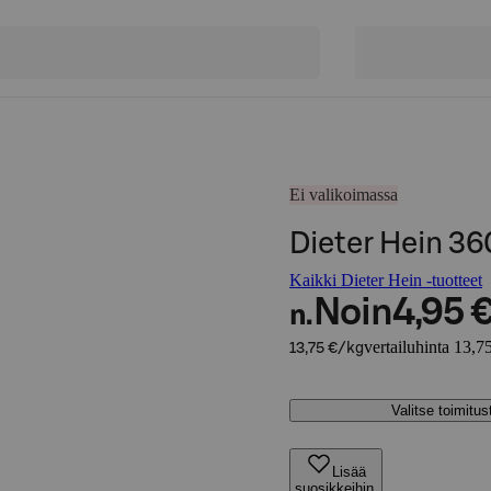
Ei valikoimassa
Dieter Hein 36
Kaikki Dieter Hein -tuotteet
Noin
4,95 
n.
vertailuhinta 13,7
13,75 €/kg
Valitse toimitu
Lisää
suosikkeihin,