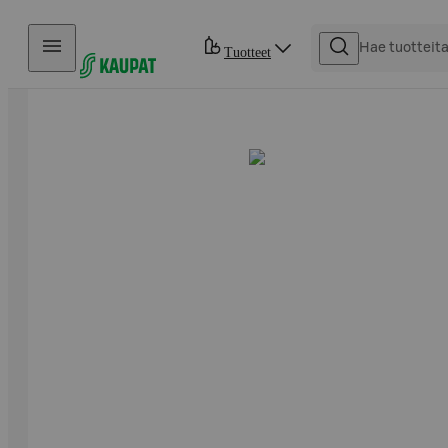
Hyppää sisältöön
Tuotteet