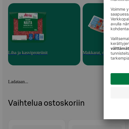
Liha ja kasviproteiinit
Makkarat, nakit ja pekoni
Ladataan...
Vaihtelua ostoskoriin
Ohita listaus