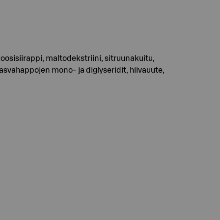
oosisiirappi, maltodekstriini, sitruunakuitu,
asvahappojen mono- ja diglyseridit, hiivauute,