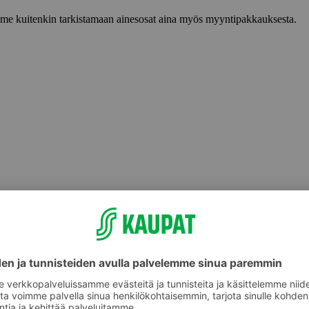
lemme kuitenkin tarkistamaan ainesosat aina myös myyntipakkauksesta.