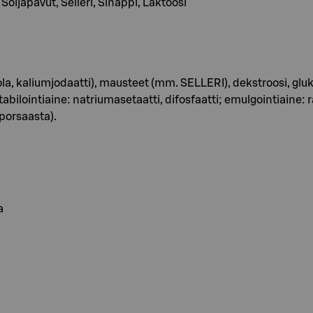
, Soijapavut, Selleri, Sinappi, Laktoosi
uola, kaliumjodaatti), mausteet (mm. SELLERI), dekstroosi, gluk
ilointiaine: natriumasetaatti, difosfaatti; emulgointiaine: r
porsaasta).
a