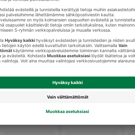
t
Makkarat