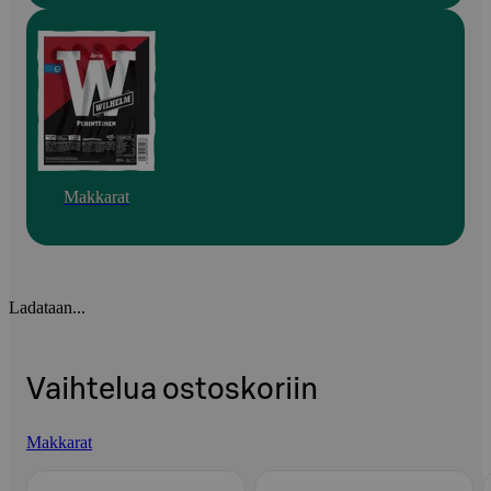
Makkarat
Ladataan...
Vaihtelua ostoskoriin
Makkarat
Ohita listaus