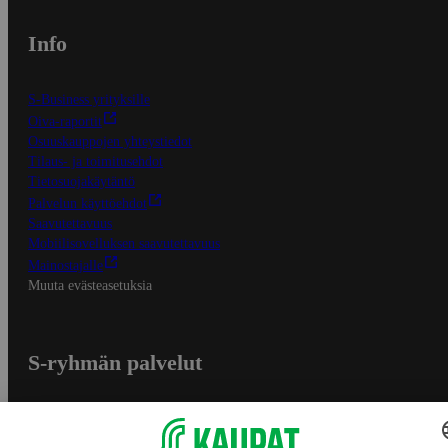
Info
S-Business yrityksille
Oiva-raportit
Osuuskauppojen yhteystiedot
Tilaus- ja toimitusehdot
Tietosuojakäytäntö
Palvelun käyttöehdot
Saavutettavuus
Mobiilisovelluksen saavutettavuus
Mainostajalle
Muuta evästeasetuksia
S-ryhmän palvelut
S-ryhmä
Asiakasomistajuus