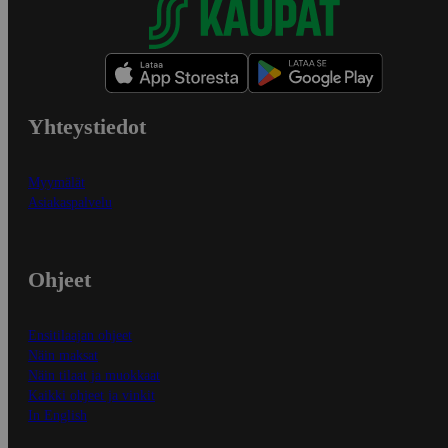
Yhteystiedot
Myymälät
Asiakaspalvelu
Ohjeet
Ensitilaajan ohjeet
Näin maksat
Näin tilaat ja muokkaat
Kaikki ohjeet ja vinkit
In English