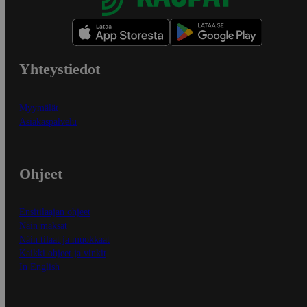
Yhteystiedot
Myymälät
Asiakaspalvelu
Ohjeet
Ensitilaajan ohjeet
Näin maksat
Näin tilaat ja muokkaat
Kaikki ohjeet ja vinkit
In English