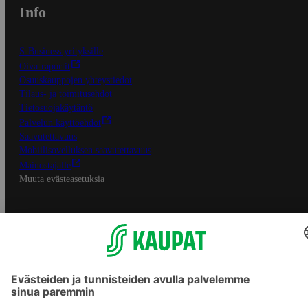
Info
S-Business yrityksille
Oiva-raportit
Osuuskauppojen yhteystiedot
Tilaus- ja toimitusehdot
Tietosuojakäytäntö
Palvelun käyttöehdot
Saavutettavuus
Mobiilisovelluksen saavutettavuus
Mainostajalle
Muuta evästeasetuksia
S-ryhmän palvelut
S-ryhmä
Asiakasomistajuus
Yhteishyvä Ruoka -sovellus