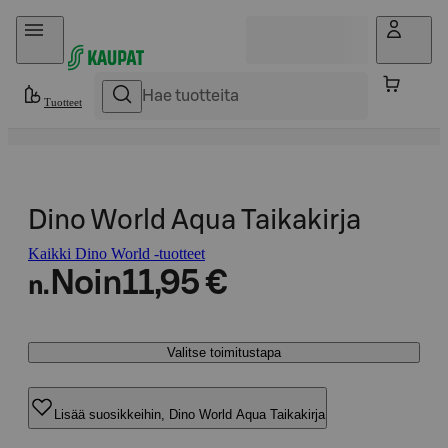
Hyppää sisältöön
Tuotteet
Dino World Aqua Taikakirja
Kaikki Dino World -tuotteet
Noin
11,95 €
n.
Valitse toimitustapa
Lisää suosikkeihin, Dino World Aqua Taikakirja