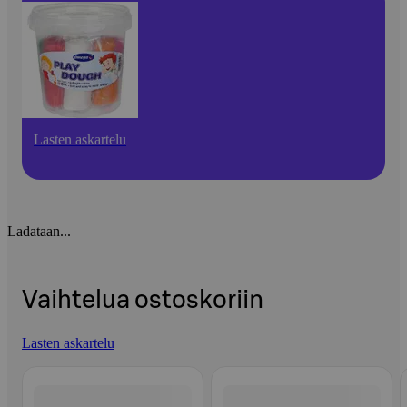
Lasten askartelu
Ladataan...
Vaihtelua ostoskoriin
Lasten askartelu
Ohita listaus