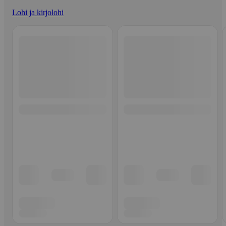
Lohi ja kirjolohi
Ohita listaus