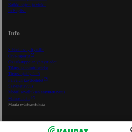
Kaikki ohjeet ja vinkit
In English
Info
S-Business yrityksille
Oiva-raportit
Osuuskauppojen yhteystiedot
Tilaus- ja toimitusehdot
Tietosuojakäytäntö
Palvelun käyttöehdot
Saavutettavuus
Mobiilisovelluksen saavutettavuus
Mainostajalle
Muuta evästeasetuksia
S-ryhmän palvelut