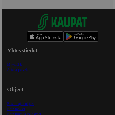
Yhteystiedot
Myymälät
Asiakaspalvelu
Ohjeet
Ensitilaajan ohjeet
Näin maksat
Näin tilaat ja muokkaat