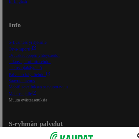
In English
Info
S-Business yrityksille
Oiva-raportit
Osuuskauppojen yhteystiedot
Tilaus- ja toimitusehdot
Tietosuojakäytäntö
Palvelun käyttöehdot
Saavutettavuus
Mobiilisovelluksen saavutettavuus
Mainostajalle
Muuta evästeasetuksia
S-ryhmän palvelut