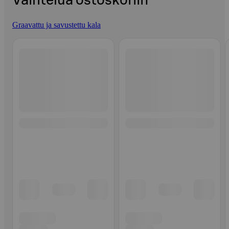
Vaihtelua ostoskoriin
Graavattu ja savustettu kala
Ohita listaus