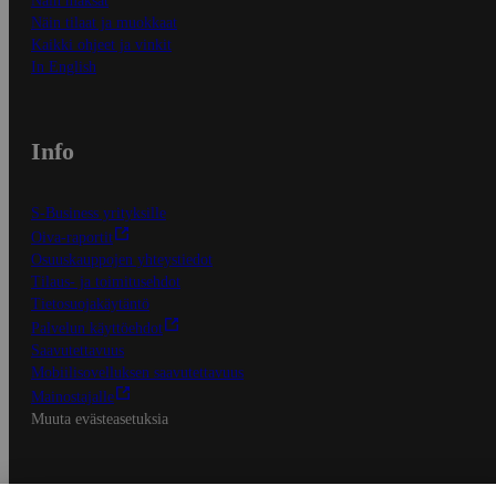
Näin maksat
Näin tilaat ja muokkaat
Kaikki ohjeet ja vinkit
In English
Info
S-Business yrityksille
Oiva-raportit
Osuuskauppojen yhteystiedot
Tilaus- ja toimitusehdot
Tietosuojakäytäntö
Palvelun käyttöehdot
Saavutettavuus
Mobiilisovelluksen saavutettavuus
Mainostajalle
Muuta evästeasetuksia