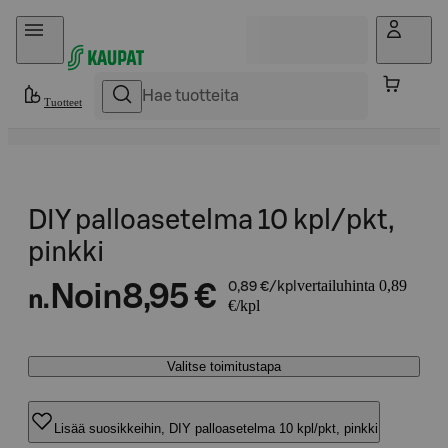
Hyppää sisältöön
Tuotteet
DIY palloasetelma 10 kpl/pkt,
pinkki
vertailuhinta 0,89
Noin
8,95 €
0,89 €/kpl
n.
€/kpl
Valitse toimitustapa
Lisää suosikkeihin, DIY palloasetelma 10 kpl/pkt, pinkki