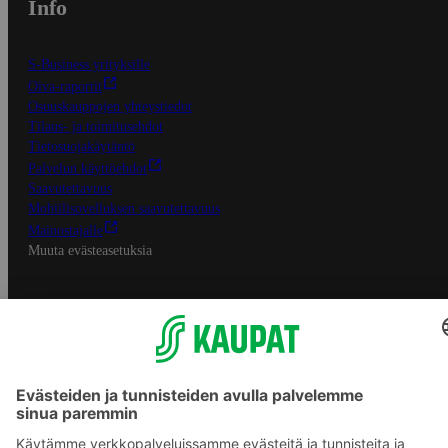
Info
S-Business yrityksille
Oiva-raportit
Osuuskauppojen yhteystiedot
Tilaus- ja toimitusehdot
Tietosuojakäytäntö
Palvelun käyttöehdot
Saavutettavuus
Mobiilisovelluksen saavutettavuus
Mainostajalle
Muuta evästeasetuksia
S-ryhmän palvelut
S-ryhmä
Asiakasomistajuus
Yhteishyvä Ruoka -sovellus