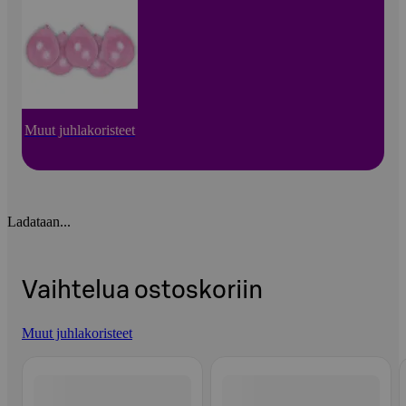
Muut juhlakoristeet
Ladataan...
Vaihtelua ostoskoriin
Muut juhlakoristeet
Ohita listaus