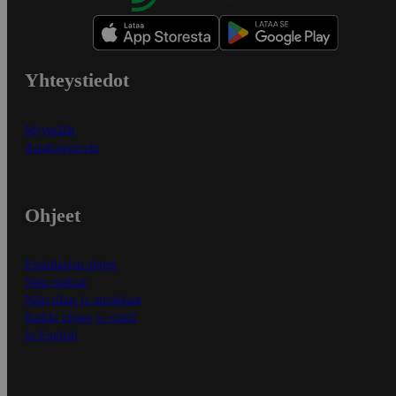
Yhteystiedot
Myymälät
Asiakaspalvelu
Ohjeet
Ensitilaajan ohjeet
Näin maksat
Näin tilaat ja muokkaat
Kaikki ohjeet ja vinkit
In English