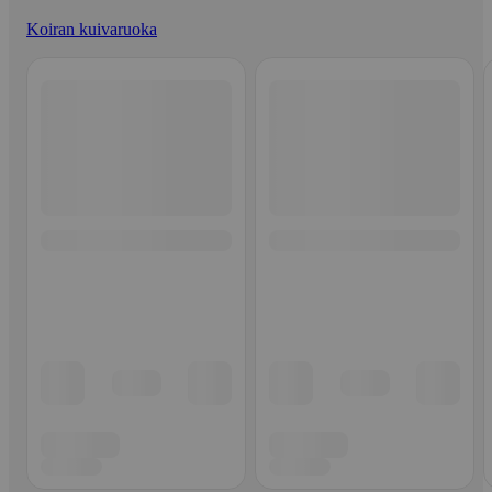
Koiran kuivaruoka
Ohita listaus