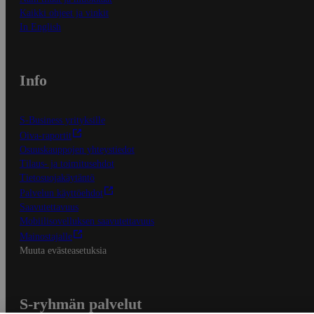
Kaikki ohjeet ja vinkit
In English
Info
S-Business yrityksille
Oiva-raportit
Osuuskauppojen yhteystiedot
Tilaus- ja toimitusehdot
Tietosuojakäytäntö
Palvelun käyttöehdot
Saavutettavuus
Mobiilisovelluksen saavutettavuus
Mainostajalle
Muuta evästeasetuksia
S-ryhmän palvelut