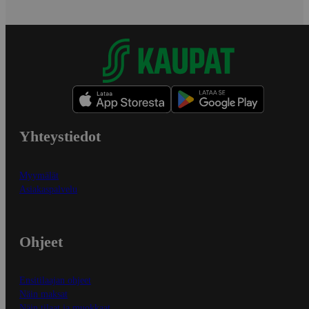
Yhteystiedot
Myymälät
Asiakaspalvelu
Ohjeet
Ensitilaajan ohjeet
Näin maksat
Näin tilaat ja muokkaat