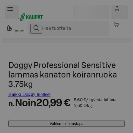
Hyppää sisältöön
Tuotteet
Doggy Professional Sensitive
lammas kanaton koiranruoka
3,75kg
Kaikki Doggy-tuotteet
vertailuhinta
Noin
20,99 €
5,60 €/kg
n.
5,60 €/kg
Valitse toimitustapa