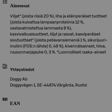
Ainesosat
Viljat* (joista riisiä 20 %), liha ja eläinperäiset tuotteet
(joista kuivattua lampaanproteiinia 12 %,
vastavalmistettua lammasta 8 %),
kasvivalkuaisuutteet, öljyt ja rasvat, kasviperäiset
sivutuotteet* (joista pellavansiemeniä 1 %, sikurijuuri-
inuliini (FOS:n lähde) 0, 49 %), kivennäisaineet, hiiva,
ruusunmarjajauhe 0, 3 %. *Luonnolliset raaka-aineet
Yhteystiedot
Doggy Ab
Doggyvägen 1, SE-44874 Vårgårda, Ruotsi
EAN