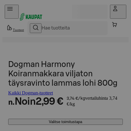
Hyppää sisältöön
Tuotteet
Dogman Harmony
Koiranmakkara viljaton
täysravinto lammas lohi 800g
Kaikki Dogman-tuotteet
vertailuhinta 3,74
Noin
2,99 €
3,74 €/kg
n.
€/kg
Valitse toimitustapa