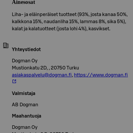
Ainesosat
Liha- ja eläinperäiset tuotteet (93%, josta kanaa 50%,
kalkkona 15%, naudanliha 15%, lammas 8%, sika 5%),
kalat ja kalatuotteet (josta lohi 4%), kasvikset.
Yhteystiedot
Dogman Oy
Mustionkatu 2D, , 20750 Turku
asiakaspalvelu@dogman.fi
,
https://www.dogman.fi
Valmistaja
AB Dogman
Maahantuoja
Dogman Oy