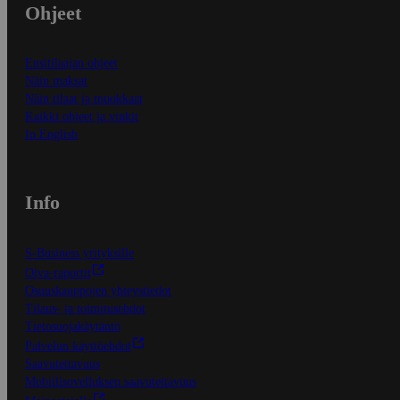
Ohjeet
Ensitilaajan ohjeet
Näin maksat
Näin tilaat ja muokkaat
Kaikki ohjeet ja vinkit
In English
Info
S-Business yrityksille
Oiva-raportit
Osuuskauppojen yhteystiedot
Tilaus- ja toimitusehdot
Tietosuojakäytäntö
Palvelun käyttöehdot
Saavutettavuus
Mobiilisovelluksen saavutettavuus