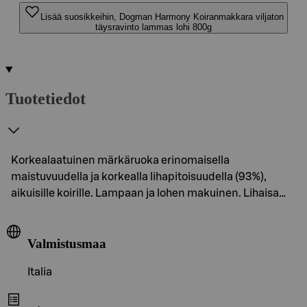
Lisää suosikkeihin, Dogman Harmony Koiranmakkara viljaton
täysravinto lammas lohi 800g
Tuotetiedot
Korkealaatuinen märkäruoka erinomaisella
maistuvuudella ja korkealla lihapitoisuudella (93%),
aikuisille koirille. Lampaan ja lohen makuinen. Lihaisa…
Valmistusmaa
Italia