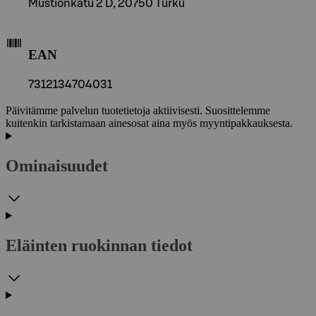
Mustionkatu 2 D, 20750 Turku
EAN
7312134704031
Päivitämme palvelun tuotetietoja aktiivisesti. Suosittelemme
kuitenkin tarkistamaan ainesosat aina myös myyntipakkauksesta.
Ominaisuudet
Eläinten ruokinnan tiedot