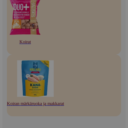
Koirat
Koiran märkäruoka ja makkarat