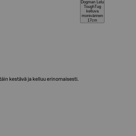
Dogman Lelu
ToughTug
kelluva
monivärinen
17cm
täin kestävä ja kelluu erinomaisesti.