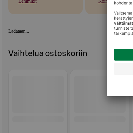
Lemmikit
Koirat
Ladataan...
Vaihtelua ostoskoriin
Ohita listaus