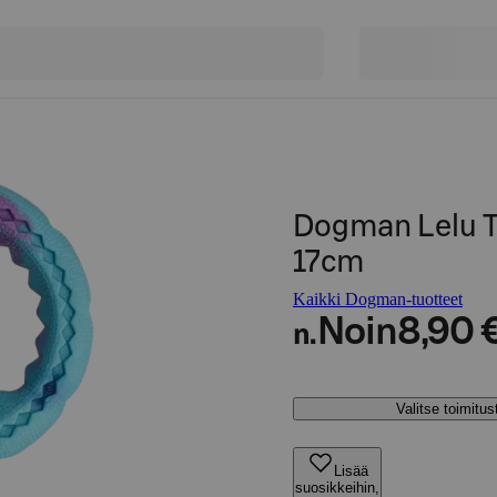
Dogman Lelu T
17cm
Kaikki Dogman-tuotteet
Noin
8,90 
n.
Valitse toimitu
Lisää
suosikkeihin,