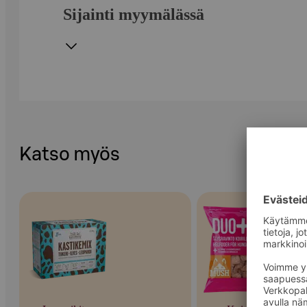
Sijainti myymälässä
Katso myös