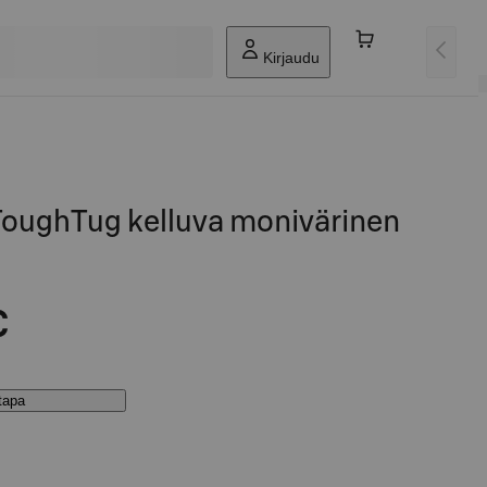
Kirjaudu
oughTug kelluva monivärinen
€
stapa