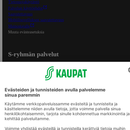
Tietosuojakäytäntö
Palvelun käyttöehdot
Saavutettavuus
Mobiilisovelluksen saavutettavuus
Mainostajalle
Muuta evästeasetuksia
S-ryhmän palvelut
S-ryhmä
Asiakasomistajuus
Yhteishyvä Ruoka -sovellus
S-ostoslista -sovellus
Prisma.fi
Sokos.fi
S-Pankki
Yhteishyvä
Sokos Hotels
Raflaamo