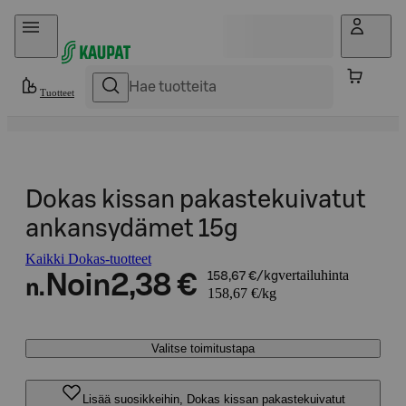
Hyppää sisältöön
Tuotteet
Dokas kissan pakastekuivatut
ankansydämet 15g
Kaikki Dokas-tuotteet
vertailuhinta
Noin
2,38 €
158,67 €/kg
n.
158,67 €/kg
Valitse toimitustapa
Lisää suosikkeihin, Dokas kissan pakastekuivatut