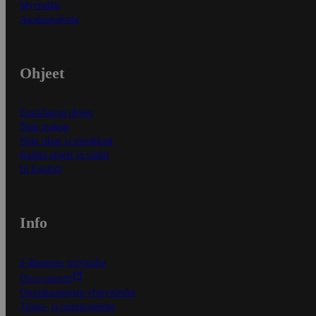
Myymälät
Asiakaspalvelu
Ohjeet
Ensitilaajan ohjeet
Näin maksat
Näin tilaat ja muokkaat
Kaikki ohjeet ja vinkit
In English
Info
S-Business yrityksille
Oiva-raportit
Osuuskauppojen yhteystiedot
Tilaus- ja toimitusehdot