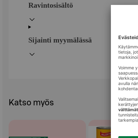
Ravintosisältö
Sijainti myymälässä
Katso myös