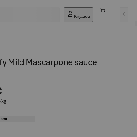
Kirjaudu
ify Mild Mascarpone sauce
€
€/kg
stapa