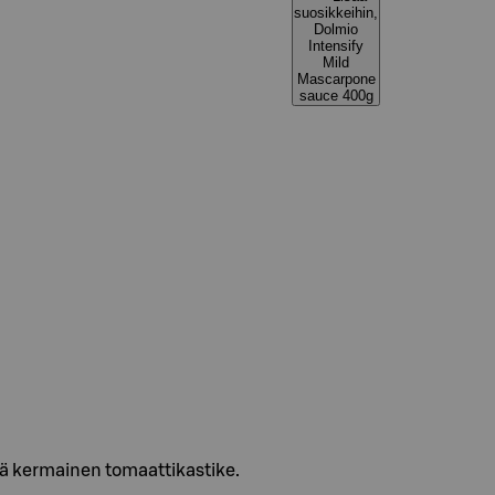
suosikkeihin,
Dolmio
Intensify
Mild
Mascarpone
sauce 400g
ävä kermainen tomaattikastike.