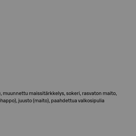
), muunnettu maissitärkkelys, sokeri, rasvaton maito,
appo), juusto (maito), paahdettua valkosipulia