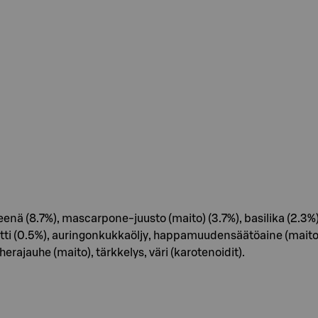
eenä (8.7%), mascarpone-juusto (maito) (3.7%), basilika (2.3%
atti (0.5%), auringonkukkaöljy, happamuudensäätöaine (maitoh
herajauhe (maito), tärkkelys, väri (karotenoidit).