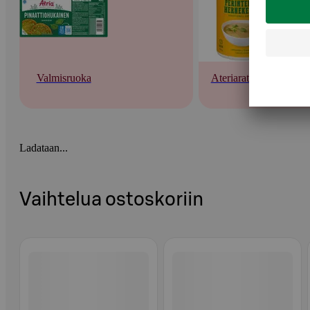
Valmisruoka
Ateriaratkaisut
Ladataan...
Vaihtelua ostoskoriin
Ohita listaus