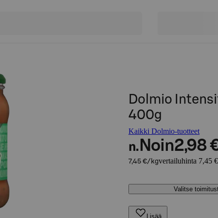
Dolmio Intens
400g
Kaikki Dolmio-tuotteet
Noin
2,98 
n.
vertailuhinta 7,45 
7,45 €/kg
Valitse toimitu
Lisää