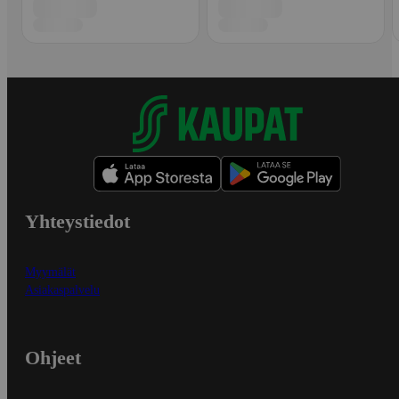
Yhteystiedot
Myymälät
Asiakaspalvelu
Ohjeet