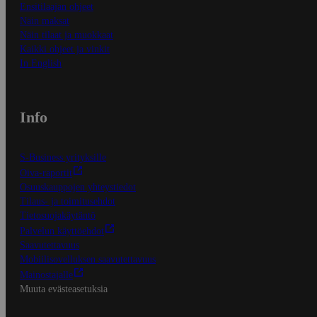
Ensitilaajan ohjeet
Näin maksat
Näin tilaat ja muokkaat
Kaikki ohjeet ja vinkit
In English
Info
S-Business yrityksille
Oiva-raportit
Osuuskauppojen yhteystiedot
Tilaus- ja toimitusehdot
Tietosuojakäytäntö
Palvelun käyttöehdot
Saavutettavuus
Mobiilisovelluksen saavutettavuus
Mainostajalle
Muuta evästeasetuksia