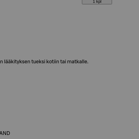
1 kpl
 lääkityksen tueksi kotiin tai matkalle.
NLAND