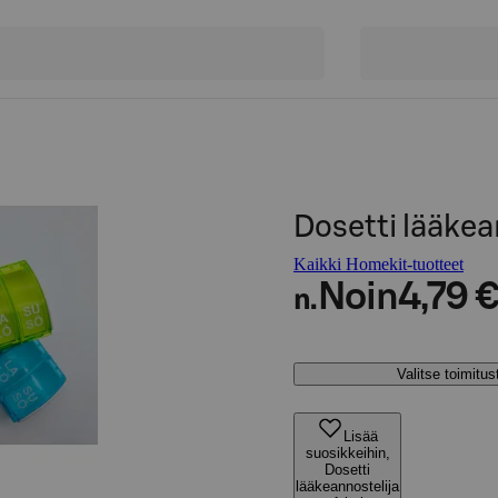
Dosetti lääkean
Kaikki Homekit-tuotteet
Noin
4,79 
n.
Valitse toimitu
Lisää
suosikkeihin,
Dosetti
lääkeannostelija