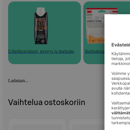
Urheiluravinteet, terveys ja itsehoito
Itsehoitotarvikkeet
Ladataan...
Vaihtelua ostoskoriin
Ohita listaus