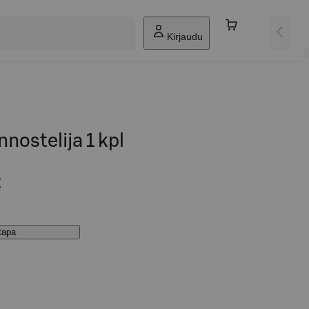
Kirjaudu
nostelija 1 kpl
€
stapa