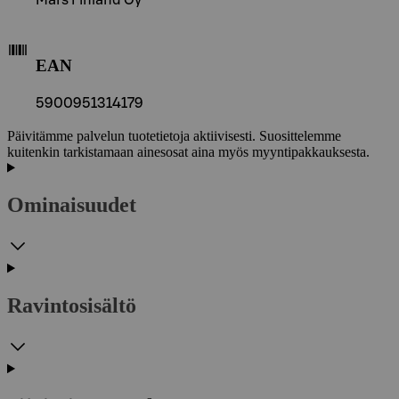
Mars Finland Oy
EAN
5900951314179
Päivitämme palvelun tuotetietoja aktiivisesti. Suosittelemme
kuitenkin tarkistamaan ainesosat aina myös myyntipakkauksesta.
Ominaisuudet
Ravintosisältö