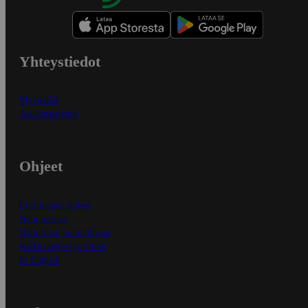
Yhteystiedot
Myymälät
Asiakaspalvelu
Ohjeet
Ensitilaajan ohjeet
Näin maksat
Näin tilaat ja muokkaat
Kaikki ohjeet ja vinkit
In English