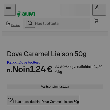
Hyppää sisältöön
Tuotteet
Dove Caramel Liaison 50g
Kaikki Dove-tuotteet
vertailuhinta 24,80
Noin
1,24 €
24,80 €/kg
n.
€/kg
Valitse toimitustapa
Lisää suosikkeihin, Dove Caramel Liaison 50g