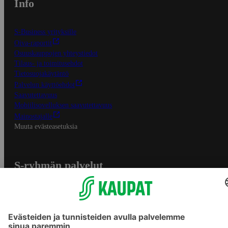
Info
S-Business yrityksille
Oiva-raportit
Osuuskauppojen yhteystiedot
Tilaus- ja toimitusehdot
Tietosuojakäytäntö
Palvelun käyttöehdot
Saavutettavuus
Mobiilisovelluksen saavutettavuus
Mainostajalle
Muuta evästeasetuksia
S-ryhmän palvelut
S-ryhmä
Asiakasomistajuus
Yhteishyvä Ruoka -sovellus