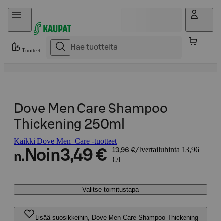
Hyppää sisältöön
Tuotteet
Dove Men Care Shampoo
Thickening 250ml
Kaikki Dove Men+Care -tuotteet
vertailuhinta 13,96
Noin
3,49 €
13,96 €/l
n.
€/l
Valitse toimitustapa
Lisää suosikkeihin, Dove Men Care Shampoo Thickening