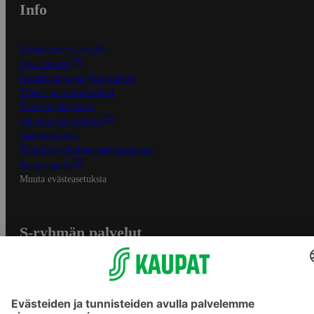
Info
S-Business yrityksille
Oiva-raportit
Osuuskauppojen yhteystiedot
Tilaus- ja toimitusehdot
Tietosuojakäytäntö
Palvelun käyttöehdot
Saavutettavuus
Mobiilisovelluksen saavutettavuus
Mainostajalle
Muuta evästeasetuksia
S-ryhmän palvelut
S-ryhmä
Asiakasomistajuus
Yhteishyvä Ruoka -sovellus