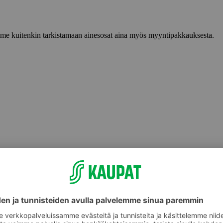
lemme kuitenkin tarkistamaan ainesosat aina myös myyntipakkauksesta.