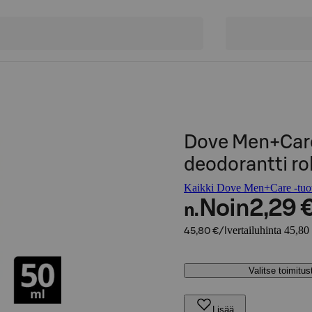
Dove Men+Care
deodorantti ro
Kaikki Dove Men+Care -tuot
Noin
2,29 
n.
vertailuhinta 45,80 
45,80 €/l
Valitse toimitu
Lisää