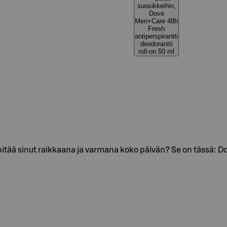
suosikkeihin,
Dove
Men+Care 48h
Fresh
antiperspirantti
deodorantti
roll-on 50 ml
ja pitää sinut raikkaana ja varmana koko päivän? Se on tässä: