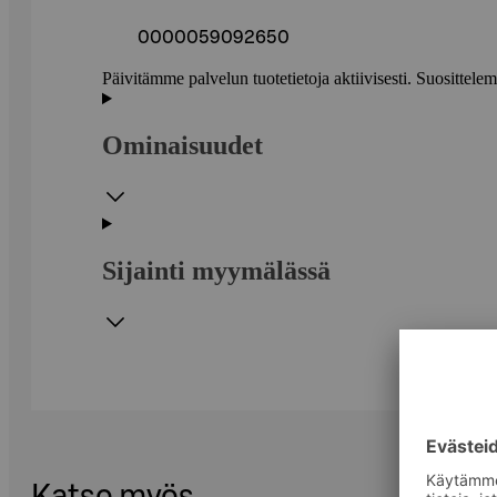
0000059092650
Päivitämme palvelun tuotetietoja aktiivisesti. Suositte
Ominaisuudet
Sijainti myymälässä
Katso myös