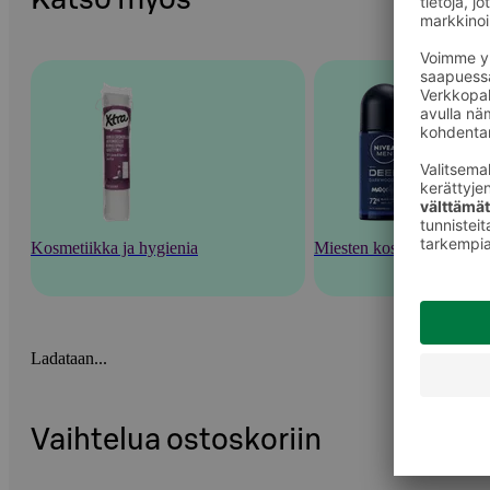
Kosmetiikka ja hygienia
Miesten kosmetiikka
Ladataan...
Vaihtelua ostoskoriin