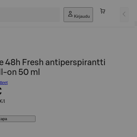
Kirjaudu
 48h Fresh antiperspirantti
ll-on 50 ml
teet
€
€/l
stapa