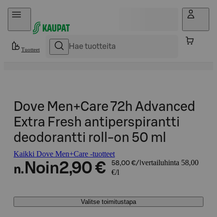
Hyppää sisältöön
Tuotteet
Dove Men+Care 72h Advanced
Extra Fresh antiperspirantti
deodorantti roll-on 50 ml
Kaikki Dove Men+Care -tuotteet
vertailuhinta 58,00
Noin
2,90 €
58,00 €/l
n.
€/l
Valitse toimitustapa