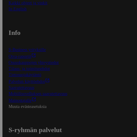
Kaikki ohjeet ja vinkit
In English
Info
S-Business yrityksille
Oiva-raportit
Osuuskauppojen yhteystiedot
Tilaus- ja toimitusehdot
Tietosuojakäytäntö
Palvelun käyttöehdot
Saavutettavuus
Mobiilisovelluksen saavutettavuus
Mainostajalle
Muuta evästeasetuksia
S-ryhmän palvelut