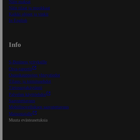
Näin maksat
Näin tilaat ja muokkaat
Kaikki ohjeet ja vinkit
In English
Info
S-Business yrityksille
Oiva-raportit
Osuuskauppojen yhteystiedot
Tilaus- ja toimitusehdot
Tietosuojakäytäntö
Palvelun käyttöehdot
Saavutettavuus
Mobiilisovelluksen saavutettavuus
Mainostajalle
Muuta evästeasetuksia