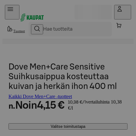
Hyppää sisältöön
Tuotteet
Dove Men+Care Sensitive
Suihkusaippua kosteuttaa
kuivan ja herkän ihon 400 ml
Kaikki Dove Men+Care -tuotteet
vertailuhinta 10,38
Noin
4,15 €
10,38 €/l
n.
€/l
Valitse toimitustapa