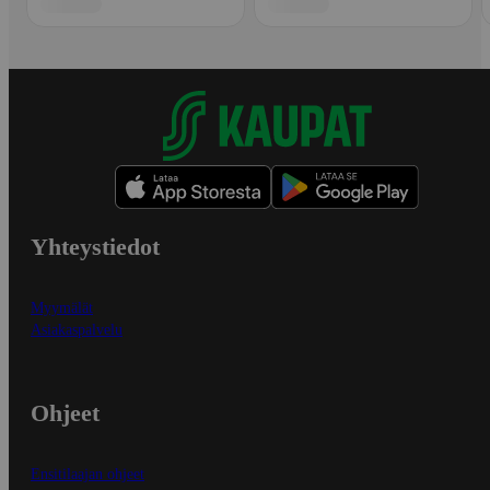
Yhteystiedot
Myymälät
Asiakaspalvelu
Ohjeet
Ensitilaajan ohjeet