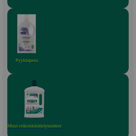
Pyykinpesu
Muut erikoiskäsittelytuotteet