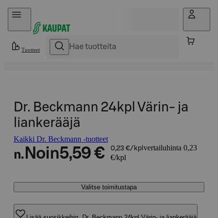
Hyppää sisältöön
Tuotteet
Dr. Beckmann 24kpl Värin- ja
liankerääjä
Kaikki Dr. Beckmann -tuotteet
vertailuhinta 0,23
Noin
5,59 €
0,23 €/kpl
n.
€/kpl
Valitse toimitustapa
Lisää suosikkeihin, Dr. Beckmann 24kpl Värin- ja liankerääjä