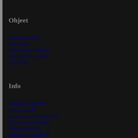
Ohjeet
Ensitilaajan ohjeet
Näin maksat
Näin tilaat ja muokkaat
Kaikki ohjeet ja vinkit
In English
Info
S-Business yrityksille
Oiva-raportit
Osuuskauppojen yhteystiedot
Tilaus- ja toimitusehdot
Tietosuojakäytäntö
Palvelun käyttöehdot