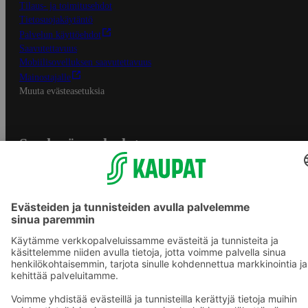
Tilaus- ja toimitusehdot
Tietosuojakäytäntö
Palvelun käyttöehdot
Saavutettavuus
Mobiilisovelluksen saavutettavuus
Mainostajalle
Muuta evästeasetuksia
S-ryhmän palvelut
S-ryhmä
Asiakasomistajuus
Yhteishyvä Ruoka -sovellus
S-ostoslista -sovellus
Prisma.fi
Sokos.fi
S-Pankki
Yhteishyvä
Sokos Hotels