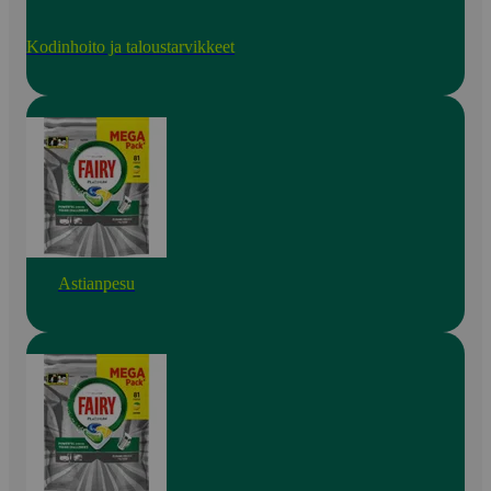
Kodinhoito ja taloustarvikkeet
Astianpesu