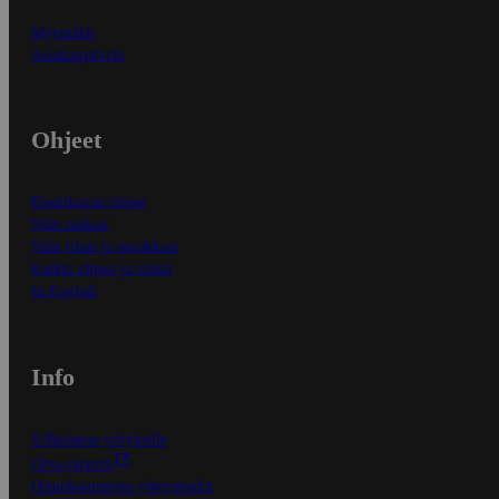
Myymälät
Asiakaspalvelu
Ohjeet
Ensitilaajan ohjeet
Näin maksat
Näin tilaat ja muokkaat
Kaikki ohjeet ja vinkit
In English
Info
S-Business yrityksille
Oiva-raportit
Osuuskauppojen yhteystiedot