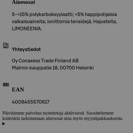
Ainesosat
5-<15% polykarboksyylaatti; <5% happipohjaisia
valkaisuaineita; ionittomia tensidejä. Hajusteita,
LIMONEENIA.
Yhteystiedot
Oy Conaxess Trade Finland AB
Malmin kauppatie 18, 00700 Helsinki
EAN
4008455570617
Päivitämme palvelun tuotetietoja aktiivisesti. Suosittelemme
kuitenkin tarkistamaan ainesosat aina myös myyntipakkauksesta.