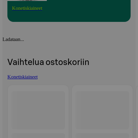
Konetiskiaineet
Ladataan...
Vaihtelua ostoskoriin
Konetiskiaineet
Ohita listaus