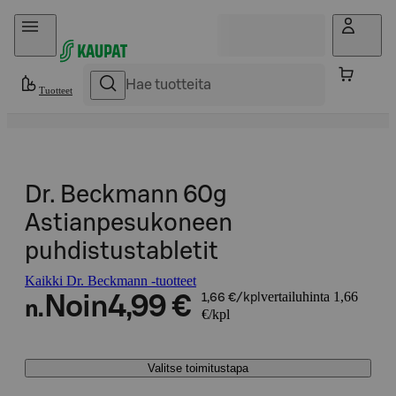
Hyppää sisältöön
Tuotteet
Dr. Beckmann 60g
Astianpesukoneen
puhdistustabletit
Kaikki Dr. Beckmann -tuotteet
vertailuhinta 1,66
Noin
4,99 €
1,66 €/kpl
n.
€/kpl
Valitse toimitustapa