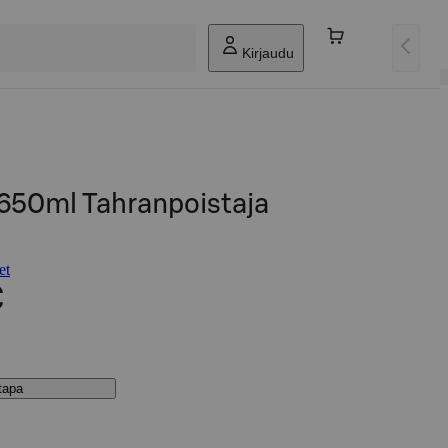
Kirjaudu
650ml Tahranpoistaja
et
€
stapa