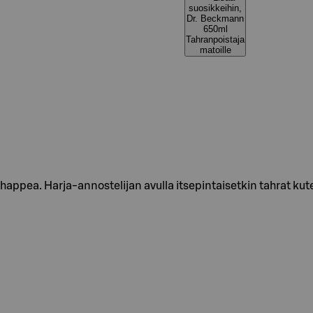
suosikkeihin,
Dr. Beckmann
650ml
Tahranpoistaja
matoille
appea. Harja-annostelijan avulla itsepintaisetkin tahrat kut