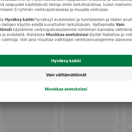
Tahranpoistoaineet