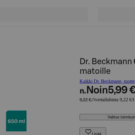
Dr. Beckmann 
matoille
Kaikki Dr. Beckmann -tuotte
Noin
5,99 
n.
vertailuhinta 9,22 €/l
9,22 €/l
Valitse toimitu
Lisää