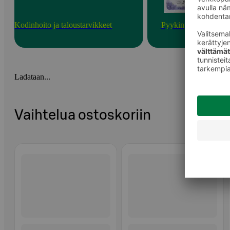
Kodinhoito ja taloustarvikkeet
Pyykinpesu
Ladataan...
Vaihtelua ostoskoriin
Ohita listaus