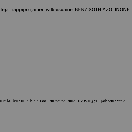
tensidejä, happipohjainen valkaisuaine. BENZISOTHIAZOLINO
lemme kuitenkin tarkistamaan ainesosat aina myös myyntipakkauksesta.