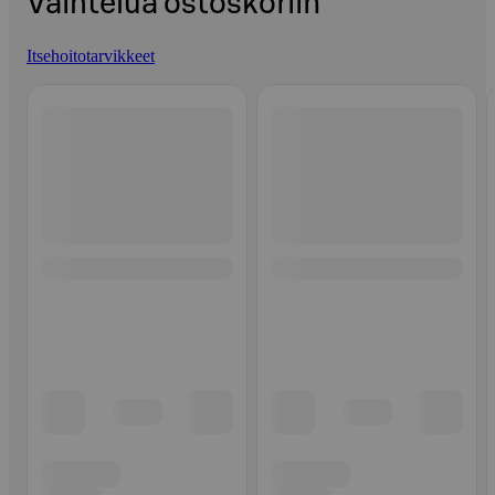
Vaihtelua ostoskoriin
Itsehoitotarvikkeet
Ohita listaus