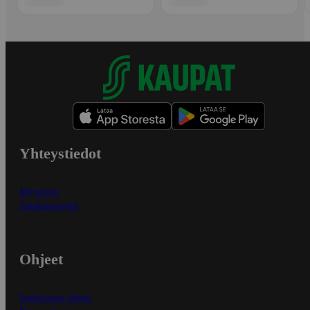
Yhteystiedot
Myymälät
Asiakaspalvelu
Ohjeet
Ensitilaajan ohjeet