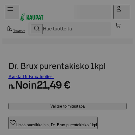
Hyppää sisältöön
Tuotteet
Dr. Brux purentakisko 1kpl
Kaikki Dr.Brux-tuotteet
Noin
21,49 €
n.
Valitse toimitustapa
Lisää suosikkeihin, Dr. Brux purentakisko 1kpl