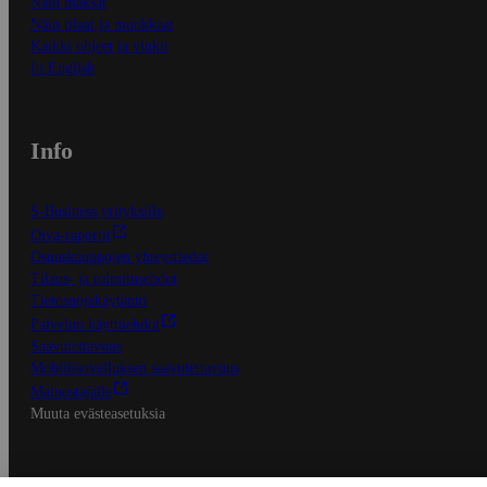
Näin maksat
Näin tilaat ja muokkaat
Kaikki ohjeet ja vinkit
In English
Info
S-Business yrityksille
Oiva-raportit
Osuuskauppojen yhteystiedot
Tilaus- ja toimitusehdot
Tietosuojakäytäntö
Palvelun käyttöehdot
Saavutettavuus
Mobiilisovelluksen saavutettavuus
Mainostajalle
Muuta evästeasetuksia