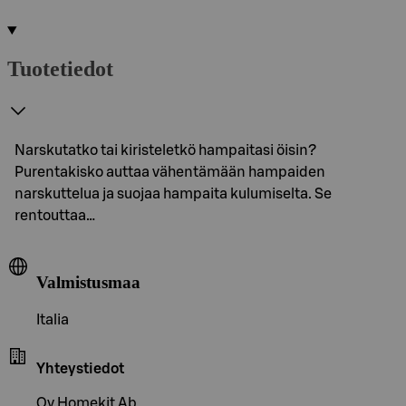
Tuotetiedot
Narskutatko tai kiristeletkö hampaitasi öisin?
Purentakisko auttaa vähentämään hampaiden
narskuttelua ja suojaa hampaita kulumiselta. Se
rentouttaa…
Valmistusmaa
Italia
Yhteystiedot
Oy Homekit Ab