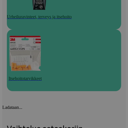
Urheiluravinteet, terveys ja itsehoito
Itsehoitotarvikkeet
Ladataan...