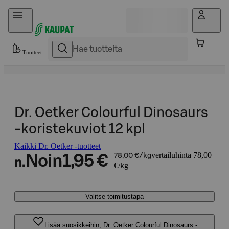
Hyppää sisältöön
Tuotteet
Dr. Oetker Colourful Dinosaurs
-koristekuviot 12 kpl
Kaikki Dr. Oetker -tuotteet
vertailuhinta 78,00
Noin
1,95 €
78,00 €/kg
n.
€/kg
Valitse toimitustapa
Lisää suosikkeihin, Dr. Oetker Colourful Dinosaurs -