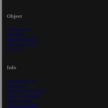
Ohjeet
Ensitilaajan ohjeet
Näin maksat
Näin tilaat ja muokkaat
Kaikki ohjeet ja vinkit
In English
Info
S-Business yrityksille
Oiva-raportit
Osuuskauppojen yhteystiedot
Tilaus- ja toimitusehdot
Tietosuojakäytäntö
Palvelun käyttöehdot