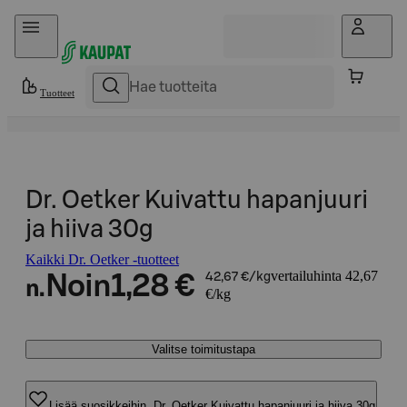
Hyppää sisältöön
Tuotteet
Dr. Oetker Kuivattu hapanjuuri
ja hiiva 30g
Kaikki Dr. Oetker -tuotteet
vertailuhinta 42,67
Noin
1,28 €
42,67 €/kg
n.
€/kg
Valitse toimitustapa
Lisää suosikkeihin, Dr. Oetker Kuivattu hapanjuuri ja hiiva 30g