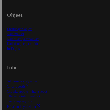
Ohjeet
Ensitilaajan ohjeet
Näin maksat
Näin tilaat ja muokkaat
Kaikki ohjeet ja vinkit
In English
Info
S-Business yrityksille
Oiva-raportit
Osuuskauppojen yhteystiedot
Tilaus- ja toimitusehdot
Tietosuojakäytäntö
Palvelun käyttöehdot