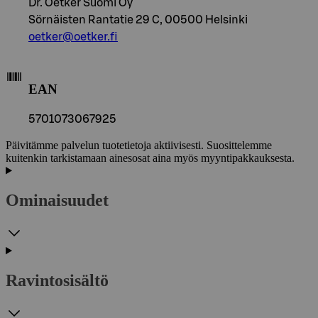
Dr. Oetker Suomi Oy
Sörnäisten Rantatie 29 C, 00500 Helsinki
oetker@oetker.fi
EAN
5701073067925
Päivitämme palvelun tuotetietoja aktiivisesti. Suosittelemme
kuitenkin tarkistamaan ainesosat aina myös myyntipakkauksesta.
Ominaisuudet
Ravintosisältö