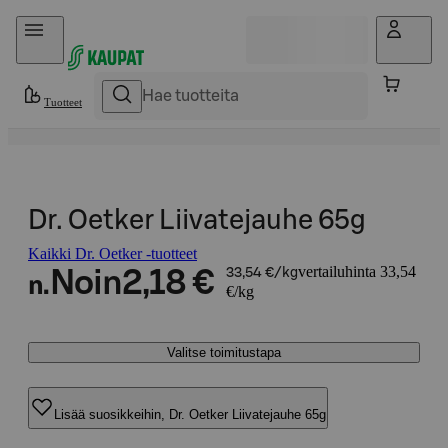
Hyppää sisältöön
Tuotteet
Dr. Oetker Liivatejauhe 65g
Kaikki Dr. Oetker -tuotteet
vertailuhinta 33,54
Noin
2,18 €
33,54 €/kg
n.
€/kg
Valitse toimitustapa
Lisää suosikkeihin, Dr. Oetker Liivatejauhe 65g