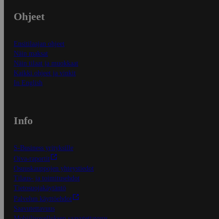
Ohjeet
Ensitilaajan ohjeet
Näin maksat
Näin tilaat ja muokkaat
Kaikki ohjeet ja vinkit
In English
Info
S-Business yrityksille
Oiva-raportit
Osuuskauppojen yhteystiedot
Tilaus- ja toimitusehdot
Tietosuojakäytäntö
Palvelun käyttöehdot
Saavutettavuus
Mobiilisovelluksen saavutettavuus